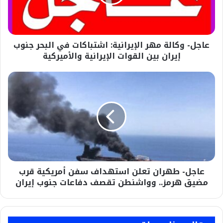
في
البحر
جنوب
إيران
عاجل- وكالة مهر الإيرانية: اشتباكات في البحر جنوب
بين
القوات
إيران بين القوات الإيرانية والأميركية
الإيرانية
والأميركية
عاجل-
طهران
تعلن
استهداف
سفن
أمريكية
قرب
مضيق
هرمز..
عاجل- طهران تعلن استهداف سفن أمريكية قرب
وواشنطن
تقصف
مضيق هرمز.. وواشنطن تقصف دفاعات جنوب إيران
دفاعات
جنوب
إيران