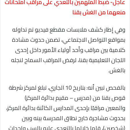
عاجل- ضبط المتهمين بالتعدي على مراقب امتحانات
منعهما من الغش بقنا
وفي إطار كشف ملابسات مقطع فيديو تم تداوله
بمواقع التواصل الاجتماعي، تضمن حدوث مشادة
كلامية بين مراقب وأحد أولياء الأمور داخل إحدى
اللجان التعليمية بقنا، لرفض المراقب السماح لنجله
بالغش.
بالفحص تبين أنه: بتاريخ 10 الجاري، تبلغ لمركز شرطة
قوص بقنا من (مدرس – مقيم بدائرة المركز)
والمعين مراقبًا بإحدى المدارس الكائنة بدائرة المركز،
بحدوث مشاجرة خارج نطاق المدرسة بينه وبين
(شخصين)، قاما خلالها بالتعدي عليه بالسب وإحداث