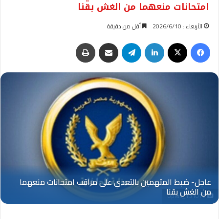
امتحانات منعهما من الغش بقنا
الأربعاء : 2026/6/10
أقل من دقيقة
فيسبوك
‫X
لينكدإن
تيلقرام
مشاركة عبر البريد
طباعة
Oplus_131072