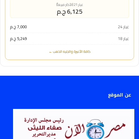
عيار 21 (الأكثر مبيعاً)
6,125 ج.م
عيار 24
7,000 ج.م
عيار 18
5,249 ج.م
كافة الأعيرة والجنيه الذهب ←
عن الموقع