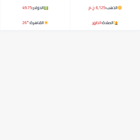
الذهب:
6,125 ج.م
الدولار:
49.75
الصلاة:
الظهر
القاهرة:
26°