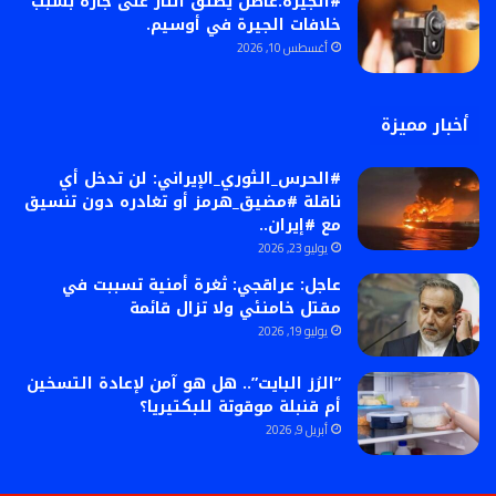
#الجيزة:عاطل يطلق النار على جاره بسبب
خلافات الجيرة في أوسيم.
أغسطس 10, 2026
أخبار مميزة
#الحرس_الثوري_الإيراني: لن تدخل أي
ناقلة #مضيق_هرمز أو تغادره دون تنسيق
مع #إيران..
يوليو 23, 2026
عاجل: عراقجي: ثغرة أمنية تسببت في
مقتل خامنئي ولا تزال قائمة
يوليو 19, 2026
​”الرُز البايت”.. هل هو آمن لإعادة التسخين
أم قنبلة موقوتة للبكتيريا؟
أبريل 9, 2026