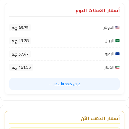
أسعار العملات اليوم
49.75 ج.م
الدولار
13.28 ج.م
الريال
57.47 ج.م
اليورو
161.55 ج.م
الدينار
عرض كافة الأسعار ←
أسعار الذهب الآن