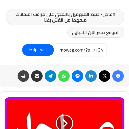
عاجل- ضبط المتهمين بالتعدي على مراقب امتحانات
منعهما من الغش بقنا
موقع مصر الآن الاخباري
نسخ الرابط
فيسبوك
‫X
لينكدإن
ماسنجر
واتساب
تيلقرام
مشاركة عبر البريد
طباعة
عاجل-
وكالة
مهر
الإيرانية:
اشتباكات