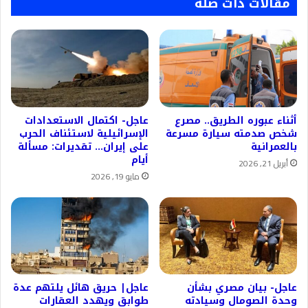
مقالات ذات صلة
أثناء عبوره الطريق.. مصرع
عاجل- اكتمال الاستعدادات
شخص صدمته سيارة مسرعة
الإسرائيلية لاستئناف الحرب
بالعمرانية
على إيران… تقديرات: مسألة
أيام
أبريل 21, 2026
مايو 19, 2026
عاجل- بيان مصري بشأن
عاجل| حريق هائل يلتهم عدة
وحدة الصومال وسيادته
طوابق ويهدد العقارات