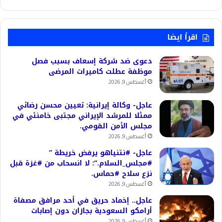
اقرأ ايضا
دعوى ضد شركة إسعاف بسبب فصل
موظفة عطلت كاميرات المرضى
أغسطس 9, 2026
عاجل- وكالة إيرانية: تعيين محسن رضائي
ممثلا للمرشد الإيراني مجتبى خامنئي في
مجلس الأمن القومي.
أغسطس 9, 2026
عاجل- #نتنياهو يرفض خريطة ”
#مجلس_السلام.”: لا انسحاب من #غزة قبل
نزع سلاح #حماس.
أغسطس 9, 2026
عاجل.. إخماد حريق في أحد مرافق مصفاة
أرامكو السعودية بجازان دون إصابات
أغسطس 9, 2026