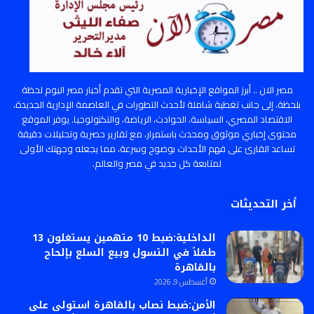
مصر الان .. أبرز المواقع الإخبارية المصرية التي تقدم أخبار مصر اليوم لحظة
بلحظة، إلى جانب تغطية شاملة لأحدث التطورات في العاصمة الإدارية الجديدة،
الاقتصاد المصري، السياسة، الحوادث، الرياضة، والتكنولوجيا. يوفر الموقع
محتوى إخباري موثوق ومحدث باستمرار، مع تقارير حصرية وتحليلات دقيقة
تساعد القارئ على فهم الأحداث بوضوح وسرعة، مما يجعله وجهتك الأولى
لمتابعة كل جديد في مصر والعالم.
أخر التحديثات
الداخلية:ضبط 10 متهمين يستغلون 13
طفلاً في التسول وبيع السلع بإلحاح
بالقاهرة
أغسطس 9, 2026
الأمن:ضبط نصاب بالقاهرة استولى على