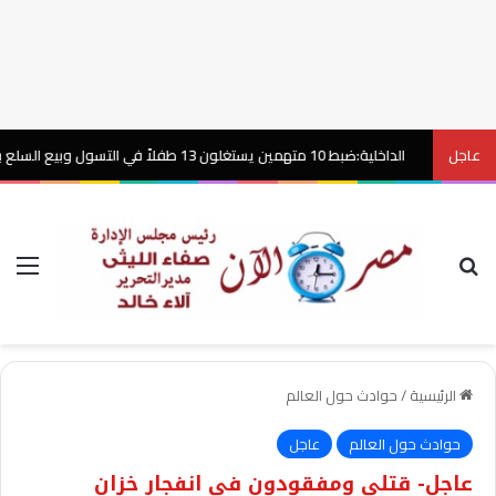
عاجل
الداخلية:ضبط 10 متهمين يستغلون 13 طفلاً في التسول وبيع السلع بإلحاح بالقاهرة
بحث عن
الق
الرئيسية
/
حوادث حول العالم
حوادث حول العالم
عاجل
عاجل- قتلى ومفقودون في انفجار خزان