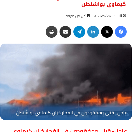
كيماوي بواشنطن
الثلاثاء : 2026/5/26
أقل من دقيقة
فيسبوك
‫X
لينكدإن
تيلقرام
مشاركة عبر البريد
طباعة
Oplus_131072
عاجل- قتلى ومفقودون في انفجار خزان كيماوي