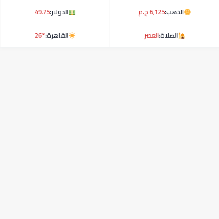
الذهب:
6,125 ج.م
الدولار:
49.75
الصلاة:
العصر
القاهرة:
26°