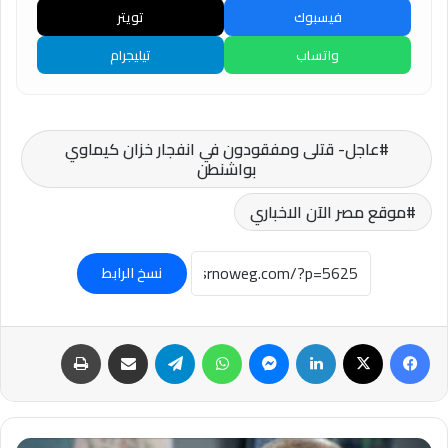
فيسبوك
تويتر
واتساب
تيليجرام
عاجل- قتلى ومفقودون في انفجار خزان كيماوي
بواشنطن
موقع مصر الآن الاخباري
نسخ الرابط
فيسبوك
‫X
لينكدإن
ماسنجر
واتساب
تيلقرام
مشاركة عبر البريد
طباعة
عاجل-