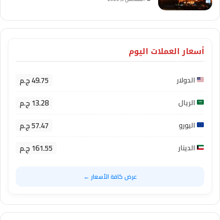
أسعار العملات اليوم
49.75 ج.م
الدولار
13.28 ج.م
الريال
57.47 ج.م
اليورو
161.55 ج.م
الدينار
عرض كافة الأسعار ←