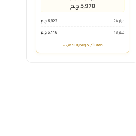
5,970 ج.م
عيار 24
6,823 ج.م
عيار 18
5,116 ج.م
كافة الأعيرة والجنيه الذهب ←