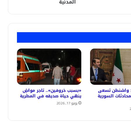
المدنية
المدنية
ر: واشنطن تسعى
«بسبب خروفين».. تاجر مواشٍ
محادثات السورية
ينهي حياة صديقه في المطرية
يونيو 17, 2026