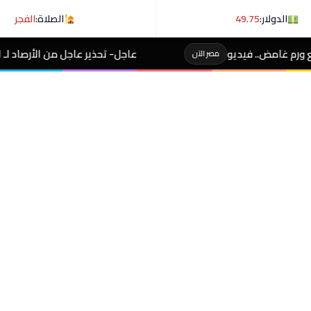
الدولار:
49.75
الصلاة:
الفجر
عاجل- تحذير عاجل من الأرصاد لـ المصطافين على شوطئ 8
مصر الآن