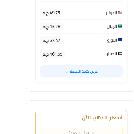
49.75 ج.م
الدولار
13.28 ج.م
الريال
57.47 ج.م
اليورو
161.55 ج.م
الدينار
عرض كافة الأسعار ←
أسعار الذهب الآن
عيار 21 (الأكثر مبيعاً)