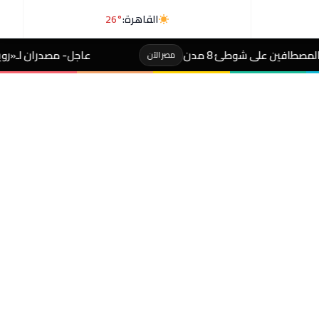
القاهرة:
26°
 مدن
عاجل- مصدران لـ«رويترز»: السعودية وبا
مصر الآن