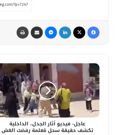
فيسبوك
‫X
لينكدإن
ماسنجر
مشاركة عبر البريد
طباعة
عاجل-
فيديو
أثار
الجدل..
الداخلية
تكشف
حقيقة
سحل
مُعلمة
عاجل- فيديو أثار الجدل.. الداخلية
رفضت
الغش
تكشف حقيقة سحل مُعلمة رفضت الغش