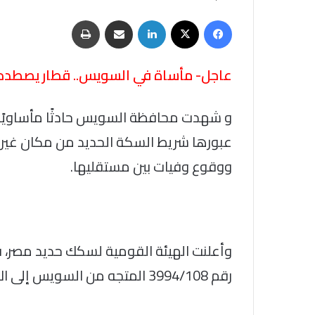
فيسبوك
‫X
لينكدإن
مشاركة عبر البريد
طباعة
عاجل- مأساة في السويس.. قطار يصطدم بس
و شهدت محافظة السويس حادثًا مأساويًا، إ
عبورها شريط السكة الحديد من مكان غير 
ووقوع وفيات بين مستقليها.
وأعلنت الهيئة القومية لسكك حديد مصر، في
رقم 3994/108 المتجه من السويس إلى الإسماعيلية، وذلك بين محطتي الجناين والشلوفة.