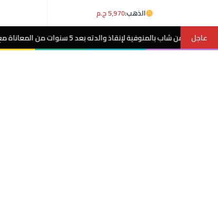
الذهب:
5,970 ج.م
عاجل
عد 5 سنوات من المعاناة مع ورم غامض.. فيديو