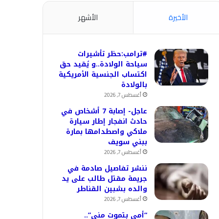
الأخيرة
الأشهر
#ترامب:حظر تأشيرات
سياحة الولادة..و يُقيد حق
اكتساب الجنسية الأمريكية
بالولادة
أغسطس 7, 2026
عاجل- إصابة 7 أشخاص في
حادث انفجار إطار سيارة
ملاكي واصطدامها بمارة
ببني سويف
أغسطس 7, 2026
ننشر تفاصيل صادمة في
جريمة مقتل طالب على يد
والده بشبين القناطر
أغسطس 7, 2026
“أمي بتموت مني”..