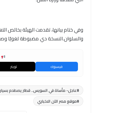
وفي ختام بيانها، تقدمت الهيئة بخالص التعاز
والسلوان.النسخة دي مضبوطة لغويًا وصحفي
ش
فيسبوك
تويتر
عاجل- مأساة في السويس.. قطار يصطدم بسيارة 
موقع مصر الآن الاخباري