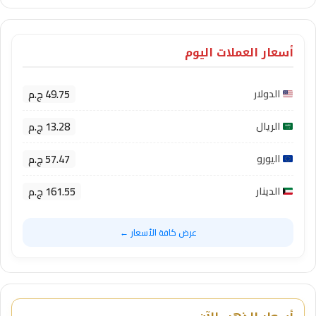
أسعار العملات اليوم
49.75 ج.م
الدولار
13.28 ج.م
الريال
57.47 ج.م
اليورو
161.55 ج.م
الدينار
عرض كافة الأسعار ←