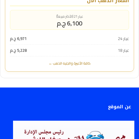
أسعار الذهب الآن
عيار 21 (الأكثر مبيعاً)
6,100 ج.م
عيار 24
6,971 ج.م
عيار 18
5,228 ج.م
كافة الأعيرة والجنيه الذهب ←
عن الموقع