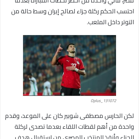
مصر، لتأتي واحدة من أخطر لحظات المباراة بعدما
احتسب الحكم ركلة جزاء لصالح إيران وسط حالة من
التوتر داخل الملعب.
Oplus_131072
لكن الحارس مصطفى شوبير كان على الموعد، وقدم
واحدة من أهم لقطات اللقاء بعدما تصدى لركلة
الجزاء وأنقذ المنتخب المصري من استقبال هدف