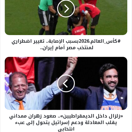
اضطراري
لمنتخب
مصر
أمام
إيران..
#كأس_العالم.2026بسبب الإصابة.. تغيير اضطراري
لمنتخب مصر أمام إيران..
«زلزال
داخل
الديمقراطيين»..
صعود
زهران
ممداني
يقلب
المعادلة
ودعم
«زلزال داخل الديمقراطيين».. صعود زهران ممداني
إسرائيل
يتحول
يقلب المعادلة ودعم إسرائيل يتحول إلى عبء
إلى
انتخابي