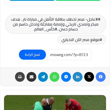
#عاجل- مصر تخطف بطاقة التأهل في مباراة نار.. هدف
مبكر وتصدي تاريخي وإصابة مفاجئة وتدخل حاسم من
حسام حسن..#كأس_العالم.
موقع مصر الآن الاخباري
نسخ الرابط
فيسبوك
‫X
لينكدإن
ماسنجر
واتساب
تيلقرام
مشاركة عبر البريد
طباعة
#كأس_العالم.2026بسبب
الإصابة..
تغيير