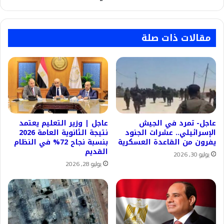
عبء
انتخابي
مقالات ذات صلة
عاجل- تمرد في الجيش
عاجل | وزير التعليم يعتمد
الإسرائيلي.. عشرات الجنود
نتيجة الثانوية العامة 2026
يفرون من القاعدة العسكرية
بنسبة نجاح 72% في النظام
القديم
يوليو 30, 2026
يوليو 28, 2026