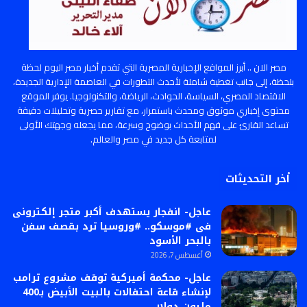
مصر الان .. أبرز المواقع الإخبارية المصرية التي تقدم أخبار مصر اليوم لحظة
بلحظة، إلى جانب تغطية شاملة لأحدث التطورات في العاصمة الإدارية الجديدة،
الاقتصاد المصري، السياسة، الحوادث، الرياضة، والتكنولوجيا. يوفر الموقع
محتوى إخباري موثوق ومحدث باستمرار، مع تقارير حصرية وتحليلات دقيقة
تساعد القارئ على فهم الأحداث بوضوح وسرعة، مما يجعله وجهتك الأولى
لمتابعة كل جديد في مصر والعالم.
أخر التحديثات
عاجل- انفجار يستهدف أكبر متجر إلكترونى
فى #موسكو.. #وروسيا ترد بقصف سفن
بالبحر الأسود
أغسطس 7, 2026
عاجل- محكمة أميركية توقف مشروع ترامب
لإنشاء قاعة احتفالات بالبيت الأبيض بـ400
مليون دولار