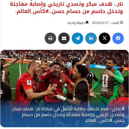
نار.. هدف مبكر وتصدي تاريخي وإصابة مفاجئة
وتدخل حاسم من حسام حسن..#كأس_العالم.
السبت : 2026/6/27
دقيقة واحدة
فيسبوك
‫X
لينكدإن
تيلقرام
مشاركة عبر البريد
طباعة
Oplus_131072