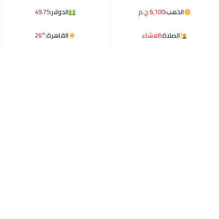
الذهب:
6,100 ج.م
الدولار:
49.75
الصلاة:
العشاء
القاهرة:
26°