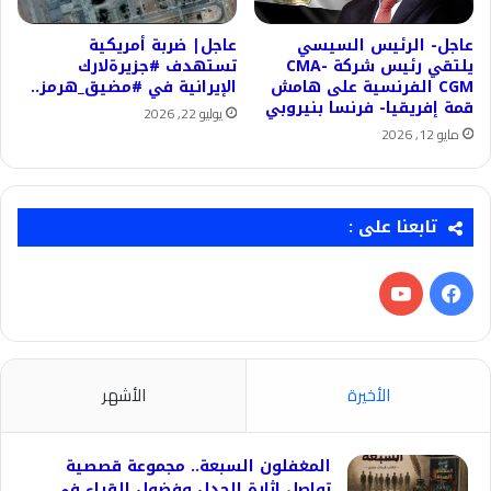
عاجل- الرئيس السيسي
عاجل| ضربة أمريكية
يلتقي رئيس شركة CMA-
تستهدف #جزيرةلارك
CGM الفرنسية على هامش
الإيرانية في #مضيق_هرمز..
قمة إفريقيا- فرنسا بنيروبي
يوليو 22, 2026
مايو 12, 2026
تابعنا على :
فيسبوك
‫YouTube
الأخيرة
الأشهر
المغفلون السبعة.. مجموعة قصصية
تواصل إثارة الجدل وفضول القراء في