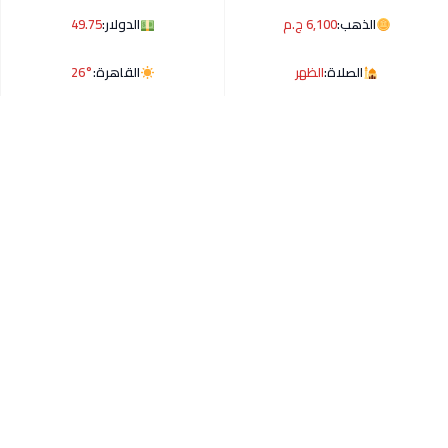
الذهب:
6,100 ج.م
الدولار:
49.75
الصلاة:
الظهر
القاهرة:
26°