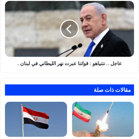
عاجل
..
نتنياهو
:
قواتنا
عبرت
نهر
الليطاني
في
لبنان
عاجل .. نتنياهو : قواتنا عبرت نهر الليطاني في لبنان .
.
مقالات ذات صلة