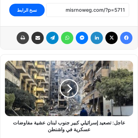
نسخ الرابط
فيسبوك
‫X
لينكدإن
ماسنجر
واتساب
تيلقرام
مشاركة عبر البريد
طباعة
عاجل:
تصعيد
إسرائيلي
كبير
جنوب
لبنان
عشية
مفاوضات
عسكرية
في
عاجل: تصعيد إسرائيلي كبير جنوب لبنان عشية مفاوضات
واشنطن
عسكرية في واشنطن