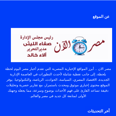
عن الموقع
مصر الان .. أبرز المواقع الإخبارية المصرية التي تقدم أخبار مصر اليوم لحظة
بلحظة، إلى جانب تغطية شاملة لأحدث التطورات في العاصمة الإدارية
الجديدة، الاقتصاد المصري، السياسة، الحوادث، الرياضة، والتكنولوجيا. يوفر
الموقع محتوى إخباري موثوق ومحدث باستمرار، مع تقارير حصرية وتحليلات
دقيقة تساعد القارئ على فهم الأحداث بوضوح وسرعة، مما يجعله وجهتك
الأولى لمتابعة كل جديد في مصر والعالم.
أخر التحديثات