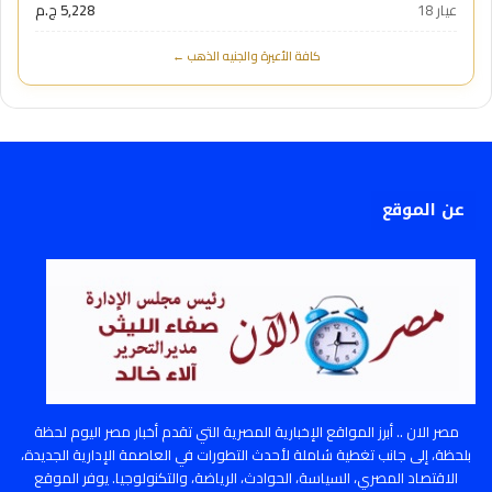
عيار 18
5,228 ج.م
كافة الأعيرة والجنيه الذهب ←
عن الموقع
مصر الان .. أبرز المواقع الإخبارية المصرية التي تقدم أخبار مصر اليوم لحظة
بلحظة، إلى جانب تغطية شاملة لأحدث التطورات في العاصمة الإدارية الجديدة،
الاقتصاد المصري، السياسة، الحوادث، الرياضة، والتكنولوجيا. يوفر الموقع