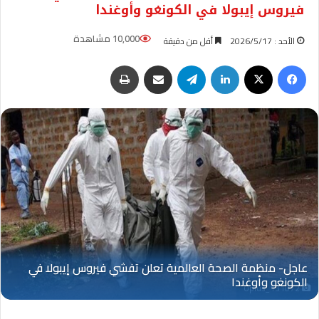
فيروس إيبولا في الكونغو وأوغندا
10,000 مشاهدة
الأحد : 2026/5/17
أقل من دقيقة
فيسبوك
‫X
لينكدإن
تيلقرام
مشاركة عبر البريد
طباعة
Oplus_131072