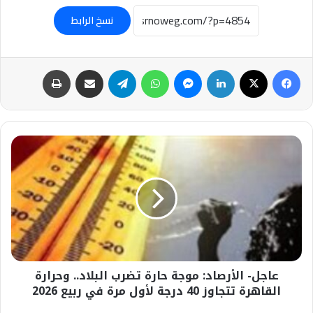
نسخ الرابط
فيسبوك
‫X
لينكدإن
ماسنجر
واتساب
تيلقرام
مشاركة عبر البريد
طباعة
عاجل-
الأرصاد:
موجة
حارة
تضرب
البلاد..
وحرارة
القاهرة
تتجاوز
عاجل- الأرصاد: موجة حارة تضرب البلاد.. وحرارة
40
درجة
القاهرة تتجاوز 40 درجة لأول مرة في ربيع 2026
لأول