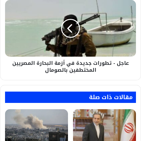
مرة
عاجل
في
-
ربيع
تطورات
2026
جديدة
في
أزمة
البحارة
المصريين
المختطفين
عاجل - تطورات جديدة في أزمة البحارة المصريين
بالصومال
المختطفين بالصومال
مقالات ذات صلة