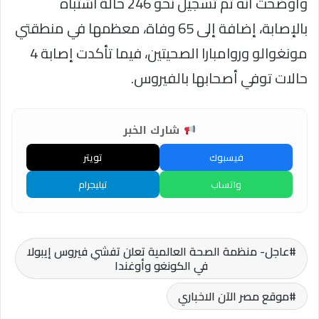
وأوضحت أنه تم تسجيل نحو 246 حالة اشتباه
بالإصابة، إضافة إلى 65 وفاة، معظمها في منطقتي
مونغوالو وروامبارا الصحيتين، فيما تأكدت إصابة 4
حالات توفي أصحابها بالفيروس.
شارك الخبر
فيسبوك
تويتر
واتساب
تيليجرام
عاجل- منظمة الصحة العالمية تعلن تفشي فيروس إيبولا
في الكونغو وأوغندا
موقع مصر الآن الاخباري