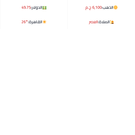
الذهب:
6,100 ج.م
الدولار:
49.75
الصلاة:
العصر
القاهرة:
26°