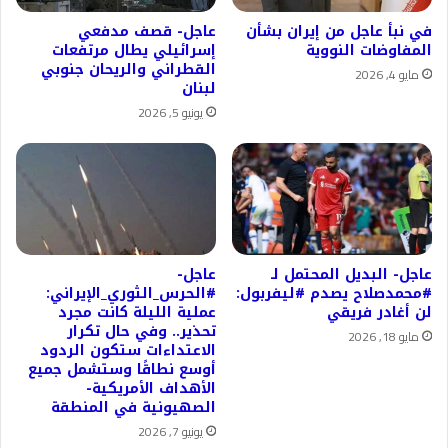
في نبأ عاجل من إيران بشأن
عاجل- قصف مدفعي
المفاوضات النووية
إسرائيلي يطال مرتفعات
القطراني والريحان جنوبي
مايو 4, 2026
لبنان
يونيو 5, 2026
عاجل- البديل المحتمل لـ
عاجل-
#محمدصلاح يصدم #ليفربول:
#الحرس_الثوري_الإيراني:
لن أغادر فريقي
عملية الليلة كانت مجرد
تحذير.. وفي حال تكرار
مايو 18, 2026
الاعتداءات ستكون الردود
أوسع نطاقًا وستشمل جميع
الأهداف الأمريكية-
الصهيونية في المنطقة
يونيو 7, 2026