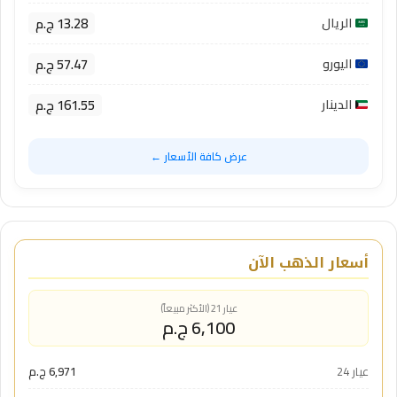
13.28 ج.م
الريال
57.47 ج.م
اليورو
161.55 ج.م
الدينار
عرض كافة الأسعار ←
أسعار الذهب الآن
عيار 21 (الأكثر مبيعاً)
6,100 ج.م
عيار 24
6,971 ج.م