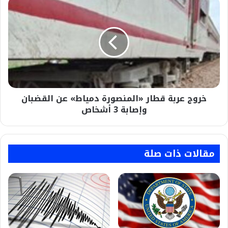
خروج
عربة
قطار
«المنصورة
دمياط»
عن
القضبان
وإصابة
3
خروج عربة قطار «المنصورة دمياط» عن القضبان
أشخاص
وإصابة 3 أشخاص
مقالات ذات صلة