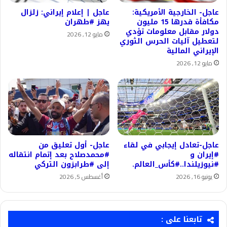
عاجل- الخارجية الأمريكية:
عاجل | إعلام إيراني: زلزال
مكافأة قدرها 15 مليون
يهز #طهران
دولار مقابل معلومات تؤدي
مايو 12, 2026
لتعطيل آليات الحرس الثوري
الإيراني المالية
مايو 12, 2026
عاجل-تعادل إيجابي في لقاء
عاجل- أول تعليق من
#إيران و
#محمدصلاح بعد إتمام انتقاله
#نيوزيلندا..#كأس_العالم.
إلى #طرابزون التركي
يونيو 16, 2026
أغسطس 5, 2026
تابعنا على :