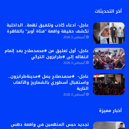
أخر التحديثات
عاجل- ادعاء كاذب وتلفيق تهمة.. الداخلية
تكشف حقيقة واقعة “فتاة أوبر” بالقاهرة
أغسطس 5, 2026
عاجل- أول تعليق من #محمدصلاح بعد إتمام
انتقاله إلى #طرابزون التركي
أغسطس 5, 2026
عاجل- #محمدصلاح يصل #مدينةطرابزون..
واستقبال أسطوري بالشماريخ والألعاب
النارية
أغسطس 5, 2026
أخبار مميزة
تجديد حبس المتهمين في واقعة دهس