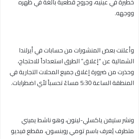
خطيرة في عينيه، وجروح قطعية بالغة في ظهره
ووجهه.
وأعلنت بعض المنشورات من حسابات في أيرلندا
الشمالية عن “إغلاق” الطرق استعداداً للاحتجاج،
وحذرت من ضرورة إغلاق جميع المحلات التجارية في
المنطقة الساعة 5:30 مساءً تحسباً لأي اضطرابات.
ونشر ستيفن ياكسلي-لينون، وهو ناشط يميني
متطرف يُعرف باسم تومي روبنسون، مقطع فيديو