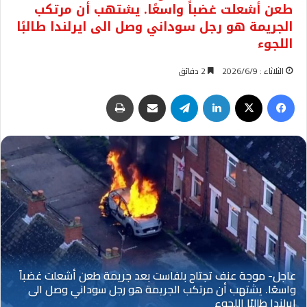
طعن أشعلت غضباً واسعًا. يشتهب أن مرتكب
الجريمة هو رجل سوداني وصل الى ايرلندا طالبًا
اللجوء
الثلاثاء : 2026/6/9
2 دقائق
فيسبوك
‫X
لينكدإن
تيلقرام
مشاركة عبر البريد
طباعة