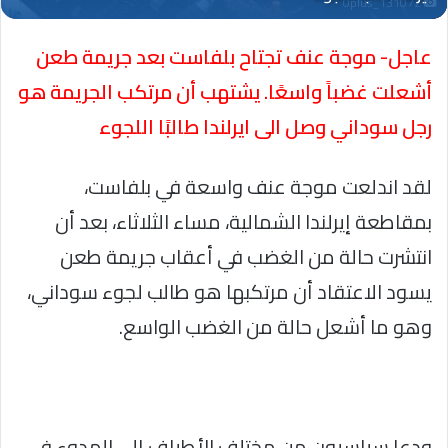
Oplus_131072
عاجل- موجة عنف تجتاح بلفاست بعد جريمة طعن
أشعلت غضباً واسعًا. يشتهب أن مرتكب الجريمة هو
رجل سوداني وصل الى ايرلندا طالبًا اللجوء
لقد اندلعت موجة عنف واسعة في بلفاست،
بمقاطعة إيرلندا الشمالية، مساء الثلاثاء، بعد أن
انتشرت حالة من الغضب في أعقاب جريمة طعن
يسود الاعتقاد أن مرتكبها هو طالب لجوء سوداني،
وهو ما أشعل حالة من الغضب الواسع.
ودعا سياسيون من مختلف الأطياف إلى الهدوء في