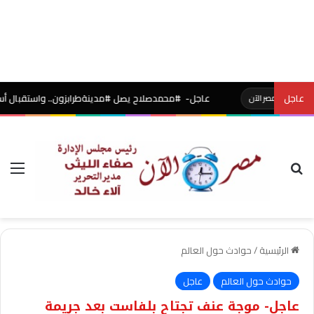
عاجل
عاجل- #محمدصلاح يصل #مدينةطرابزون.. واستقبال أسطوري بالشمار
ر الآن
بحث عن
الق
الرئيسية
/
حوادث حول العالم
حوادث حول العالم
عاجل
عاجل- موجة عنف تجتاح بلفاست بعد جريمة