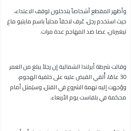
وأظهر المقطع أشخاصاً يتدخلون لوقف الاعتداء،
حيث استخدم رجل، عُرف لاحقاً محلياً باسم مايتيو ماغ
تيغيرنان، عصا ضد المهاجم عدة مرات.
وقالت شرطة أيرلندا الشمالية إن رجلاً يبلغ من العمر
30 عامًا، أُلقي القبض عليه على خلفية الهجوم،
ووُجهت إليه تهمة الشروع في القتل، وسيَمثل أمام
محكمة في بلفاست يوم الأربعاء.