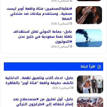
أغسطس 5, 2026
#نقابةالصحفيين: فتاة واقعة أوبر ليست
صحفية.. وسنتقدم ببلاغات ضد منتحلي
الصفة
أغسطس 5, 2026
عاجل- جماعة الحوثي تعلن استهداف
ناقلة نفط سعودية في خليج عدن
#الحوثيون
أغسطس 5, 2026
اقرأ ايضا
عاجل- ادعاء كاذب وتلفيق تهمة.. الداخلية
تكشف حقيقة واقعة “فتاة أوبر” بالقاهرة
أغسطس 5, 2026
عاجل- أول تعليق من #محمدصلاح بعد
إتمام انتقاله إلى #طرابزون التركي