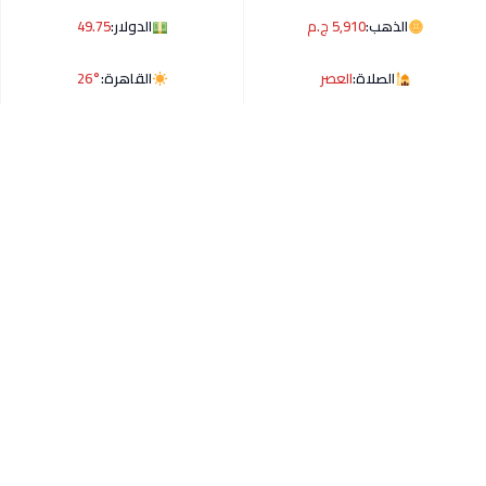
الذهب:
5,910 ج.م
الدولار:
49.75
الصلاة:
العصر
القاهرة:
26°