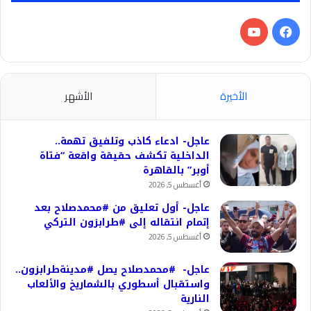
فيسبوك
‫YouTube
الأخيرة
الأشهر
عاجل- ادعاء كاذب وتلفيق تهمة..
الداخلية تكشف حقيقة واقعة “فتاة
أوبر” بالقاهرة
أغسطس 5, 2026
عاجل- أول تعليق من #محمدصلاح بعد
إتمام انتقاله إلى #طرابزون التركي
أغسطس 5, 2026
عاجل- #محمدصلاح يصل #مدينةطرابزون..
واستقبال أسطوري بالشماريخ والألعاب
النارية