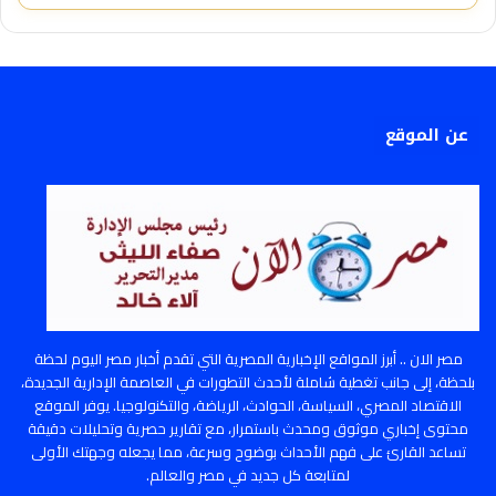
عن الموقع
مصر الان .. أبرز المواقع الإخبارية المصرية التي تقدم أخبار مصر اليوم لحظة
بلحظة، إلى جانب تغطية شاملة لأحدث التطورات في العاصمة الإدارية الجديدة،
الاقتصاد المصري، السياسة، الحوادث، الرياضة، والتكنولوجيا. يوفر الموقع
محتوى إخباري موثوق ومحدث باستمرار، مع تقارير حصرية وتحليلات دقيقة
تساعد القارئ على فهم الأحداث بوضوح وسرعة، مما يجعله وجهتك الأولى
لمتابعة كل جديد في مصر والعالم.