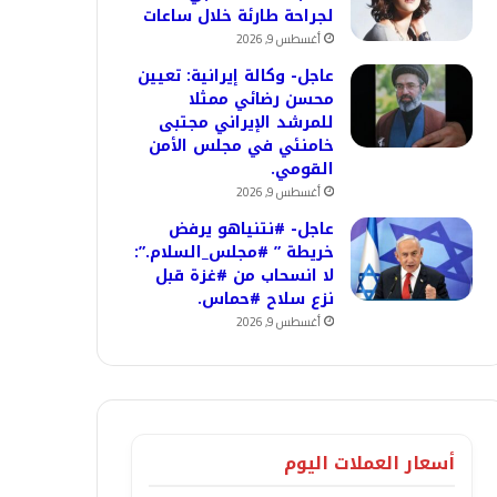
لجراحة طارئة خلال ساعات
أغسطس 9, 2026
عاجل- وكالة إيرانية: تعيين
محسن رضائي ممثلا
للمرشد الإيراني مجتبى
خامنئي في مجلس الأمن
القومي.
أغسطس 9, 2026
عاجل- #نتنياهو يرفض
خريطة ” #مجلس_السلام.”:
لا انسحاب من #غزة قبل
نزع سلاح #حماس.
أغسطس 9, 2026
أسعار العملات اليوم