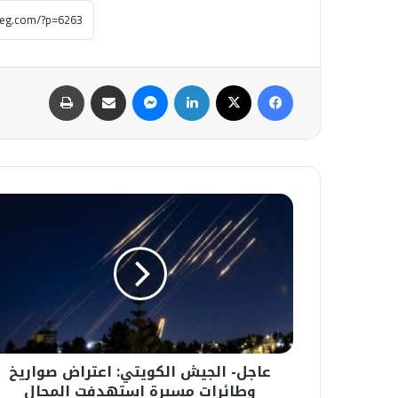
فيسبوك
‫X
لينكدإن
ماسنجر
مشاركة عبر البريد
طباعة
عاجل-
الجيش
الكويتي:
اعتراض
صواريخ
وطائرات
مسيرة
استهدفت
المجال
عاجل- الجيش الكويتي: اعتراض صواريخ
الجوي.
وطائرات مسيرة استهدفت المجال