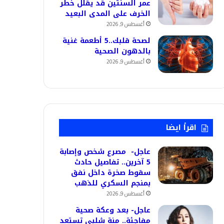
عمر السنتين قد يقلل خطر
الخرف على المدى البعيد
أغسطس 9, 2026
لصحة قلبك..5 أطعمة غنية
بالدهون الصحية
أغسطس 9, 2026
اقرأ ايضا
عاجل- مصرع شخص وإصابة
5 آخرين.. تفاصيل حادث
سقوط صخرة داخل نفق
بمنجم السكري للذهب
أغسطس 9, 2026
عاجل- بعد وعكة صحية
مفاجئة.. منة شلبي تستعد