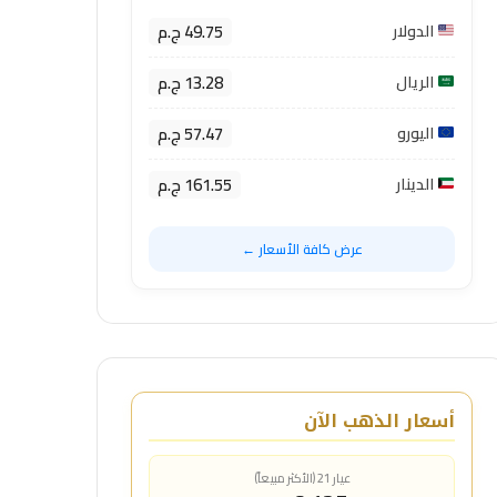
49.75 ج.م
الدولار
13.28 ج.م
الريال
57.47 ج.م
اليورو
161.55 ج.م
الدينار
عرض كافة الأسعار ←
أسعار الذهب الآن
عيار 21 (الأكثر مبيعاً)