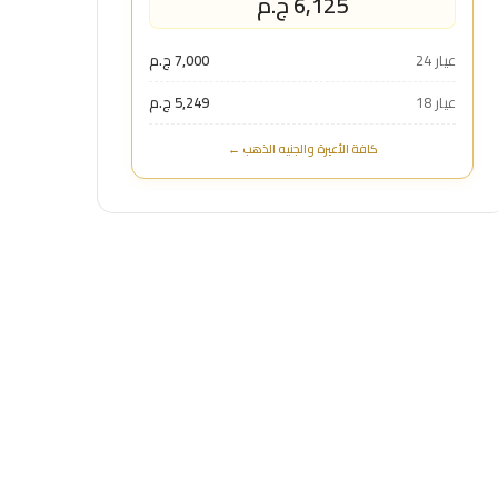
6,125 ج.م
عيار 24
7,000 ج.م
عيار 18
5,249 ج.م
كافة الأعيرة والجنيه الذهب ←