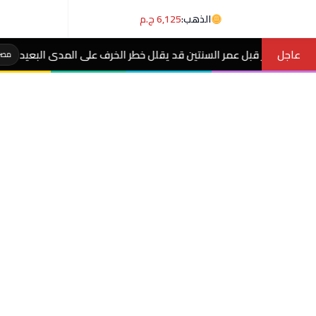
الذهب:
6,125 ج.م
عاجل
السنتين قد يقلل خطر الخرف على المدى البعيد
لصحة قلبك..5
مصر الآن