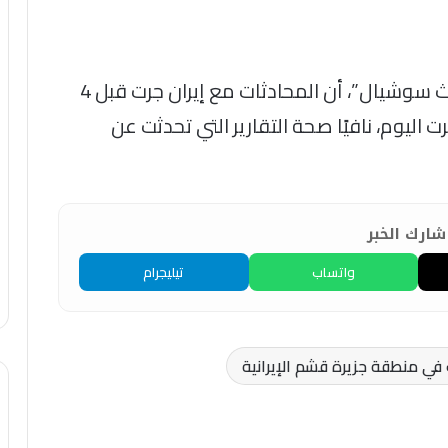
وأضاف ترامب، في منشور على منصة “تروث سوشيال”، أن المحادثات مع إيران جرت قبل 4
تمرت اليوم، نافيًا صحة التقارير التي تحدثت عن
ارك الخبر
واتساب
تيليجرام
 في منطقة جزيرة قشم الإيرانية