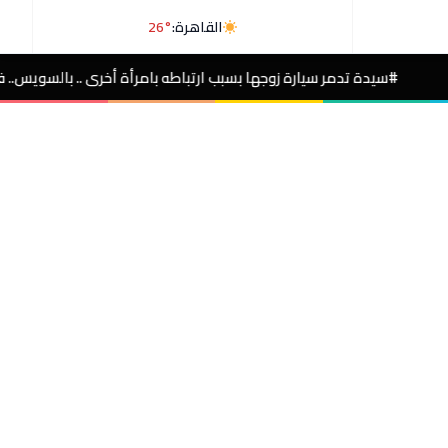
القاهرة:
26°
يارة زوجها بسبب ارتباطه بامرأة أخرى .. بالسويس.. فيديو
مصر الآن