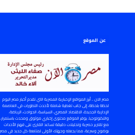
عن الموقع
مصر الان .. أبرز المواقع الإخبارية المصرية التي تقدم أخبار مصر اليوم
لحظة بلحظة، إلى جانب تغطية شاملة لأحدث التطورات في العاصمة
الإدارية الجديدة، الاقتصاد المصري، السياسة، الحوادث، الرياضة،
والتكنولوجيا. يوفر الموقع محتوى إخباري موثوق ومحدث باستمرار،
مع تقارير حصرية وتحليلات دقيقة تساعد القارئ على فهم الأحداث
بوضوح وسرعة، مما يجعله وجهتك الأولى لمتابعة كل جديد في مصر