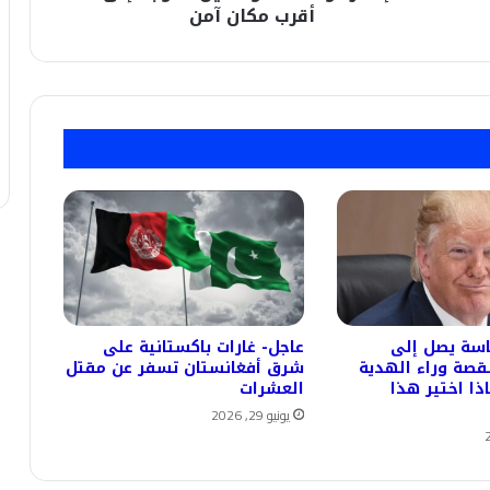
مكان
أقرب مكان آمن
آمن
 بـ321 ماسة يصل إلى
عاجل- غارات باكستانية على
لقصة وراء الهدية
شرق أفغانستان تسفر عن مقتل
ذا اختير هذا
العشرات
يونيو 29, 2026