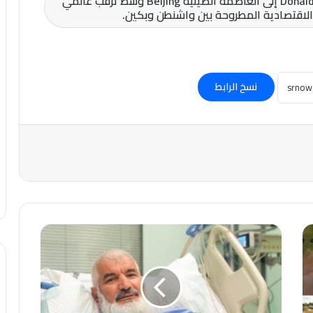
عاجل | وصول طائرة الرئيس الأمريكي Donald Trump إلى العاصمة الصينية Beijing وسط ترقب عالمي
 والاقتصادية المطروحة بين واشنطن وبكين.
نسخ الرابط
عاجل-
إنقاذ
حاج
تركي
من
جلطة