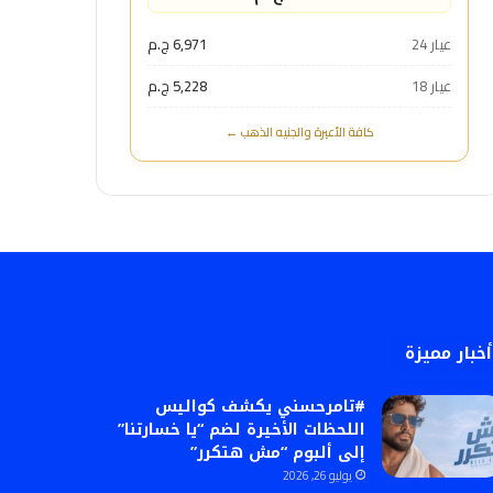
عيار 24
6,971 ج.م
عيار 18
5,228 ج.م
كافة الأعيرة والجنيه الذهب ←
أخبار مميزة
#تامرحسني يكشف كواليس
اللحظات الأخيرة لضم “يا خسارتنا”
إلى ألبوم “مش هتكرر”
يوليو 26, 2026