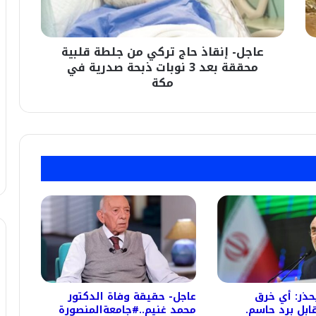
قلبية
محققة
بعد
عاجل- إنقاذ حاج تركي من جلطة قلبية
3
نوبات
محققة بعد 3 نوبات ذبحة صدرية في
ذبحة
مكة
صدرية
في
مكة
ُحذر: أي خرق
عاجل- حقيقة وفاة الدكتور
ابل برد حاسم.
محمد غنيم..#جامعةالمنصورة