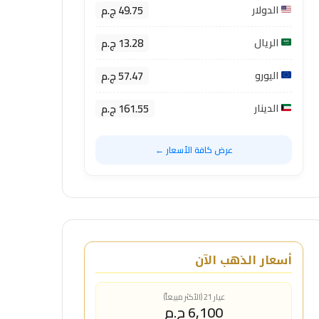
49.75 ج.م
الدولار
13.28 ج.م
الريال
57.47 ج.م
اليورو
161.55 ج.م
الدينار
عرض كافة الأسعار ←
أسعار الذهب الآن
عيار 21 (الأكثر مبيعاً)
6,100 ج.م