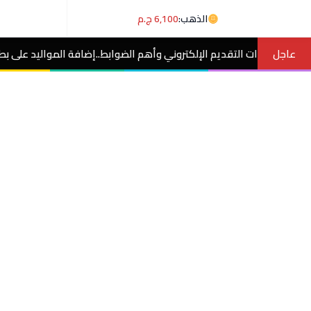
الذهب:
6,100 ج.م
عاجل
يم الإلكتروني وأهم الضوابط..إضافة المواليد على بطاقة التموين 2026..