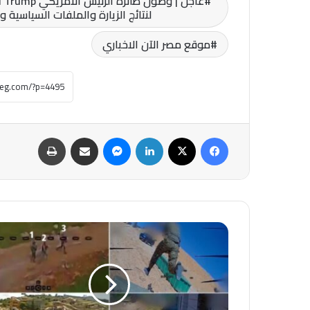
لنتائج الزيارة والملفات السياسية
موقع مصر الآن الاخباري
فيسبوك
‫X
لينكدإن
ماسنجر
مشاركة عبر البريد
طباعة
عاجل-
مسؤول
أمني
إسرائيلي
يعترف
بفشل