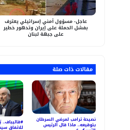
الحملة
على
إيران
عاجل- مسؤول أمني إسرائيلي يعترف
وتدهور
خطير
بفشل الحملة على إيران وتدهور خطير
على
على جبهة لبنان
جبهة
لبنان
مقالات ذات صلة
نصيحة ترامب لمرضي السرطان
#قاليباف.. ي
بتوقيعه.. ماذا قال الرئيس
للاتفاق سيق