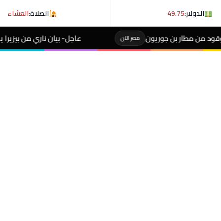
الدولار:
49.75
الصلاة:
العشاء
ون
عاجل- بيان ناري من بيزيرا يكشف كواليس بقائه مع
مصر الآن