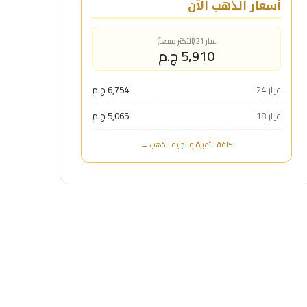
أسعار الذهب الآن
عيار 21 (الأكثر مبيعاً)
5,910 ج.م
عيار 24
6,754 ج.م
عيار 18
5,065 ج.م
كافة الأعيرة والجنيه الذهب ←