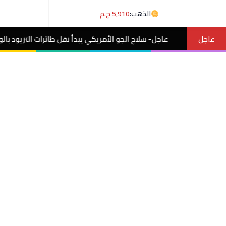
الذهب:
5,910 ج.م
عاجل
- سلاح الجو الأمريكي يبدأ نقل طائرات التزيود بالوقود من مطار بن جوري