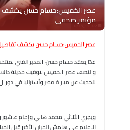
Oplus_131072
عصر الخميس:حسام حسن يكشف تفاصيل ال
غدًا يعقد حسام حسن، المدير الفني لمنتخب م
والنصف عصر الخميس بتوقيت مدينة دالاس،
للحديث عن مباراة مصر وأستراليا في دور ال32 لبطولة كأس العالم 2026.
ويجري الثلاثي محمد هاني وإمام عاشور و
الإعلام على هامش المران الأخير قبل المبار