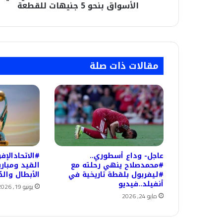
للقطعة
الأسواق بنحو 5 جنيهات للقطعة
مقالات ذات صلة
عاجل- وداع أسطوري..
#الاتحادالإف
#محمدصلاح ينهي رحلته مع
القيد ومبار
#ليفربول بلقطة تاريخية في
الأبطال والك
أنفيلد..فيديو
يونيو 19, 2026
مايو 24, 2026