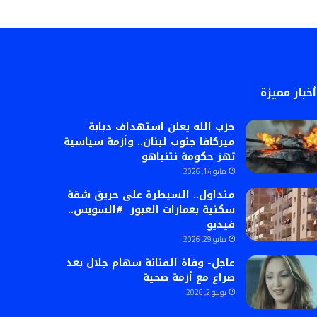
أخبار مميزة
حزب الله يعلن استهداف دبابة
ميركافا جنوب لبنان.. وأزمة سياسية
تهز حكومة نتنياهو
مايو 14, 2026
متداول.. السيطرة على حريق شقة
سكنية بعمارات العبور #السويس..
فيديو
مايو 29, 2026
عاجل- وفاة الفنانة سهام جلال بعد
صراع مع أزمة صحية
يونيو 2, 2026