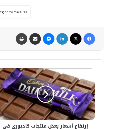
فيسبوك
‫X
لينكدإن
ماسنجر
مشاركة عبر البريد
طباعة
إرتفاع
أسعار
بعض
منتجات
كادبوري
في
الأسواق
بنحو
5
إرتفاع أسعار بعض منتجات كادبوري في
جنيهات