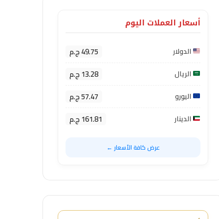
أسعار العملات اليوم
49.75 ج.م
الدولار
13.28 ج.م
الريال
57.47 ج.م
اليورو
161.81 ج.م
الدينار
عرض كافة الأسعار ←