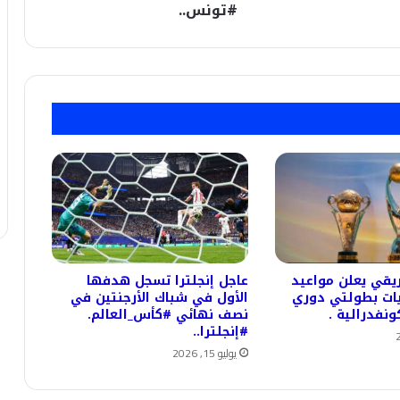
#تونس..
ريقي يعلن مواعيد
عاجل إنجلترا تسجل هدفها
يات بطولتي دوري
الأول في شباك الأرجنتين في
ونفدرالية .
نصف نهائي #كأس_العالم.
#إنجلترا..
يوليو 15, 2026