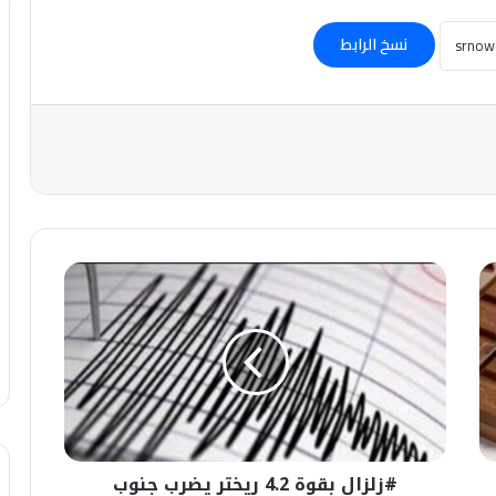
نسخ الرابط
#زلزال
بقوة
4.2
ريختر
يضرب
جنوب
#تونس..
#زلزال بقوة 4.2 ريختر يضرب جنوب