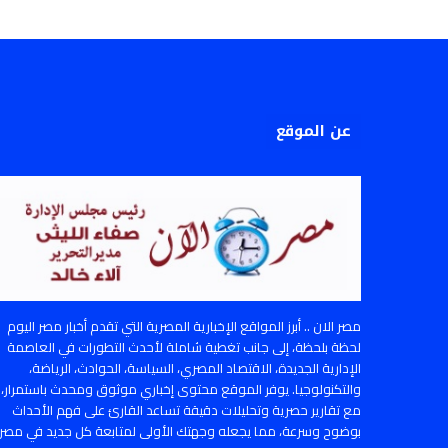
عن الموقع
مصر الان .. أبرز المواقع الإخبارية المصرية التي تقدم أخبار مصر اليوم
لحظة بلحظة، إلى جانب تغطية شاملة لأحدث التطورات في العاصمة
الإدارية الجديدة، الاقتصاد المصري، السياسة، الحوادث، الرياضة،
والتكنولوجيا. يوفر الموقع محتوى إخباري موثوق ومحدث باستمرار،
مع تقارير حصرية وتحليلات دقيقة تساعد القارئ على فهم الأحداث
بوضوح وسرعة، مما يجعله وجهتك الأولى لمتابعة كل جديد في مصر