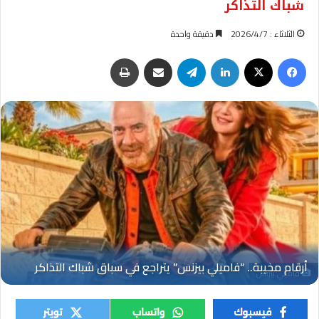
شباك التذاكر
الثلاثاء : 2026/4/7
دقيقة واحدة
فيسبوك
‫X
لينكدإن
تيلقرام
مشاركة عبر البريد
طباعة
فاميلي بيزنس