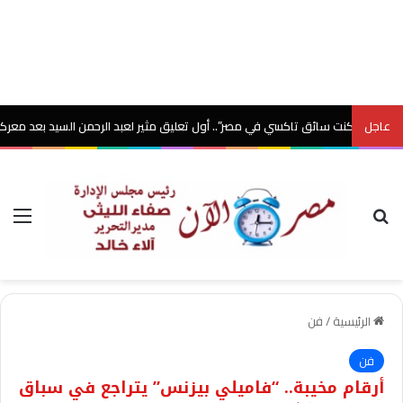
عاجل
لكنت سائق تاكسي في مصر”.. أول تعليق مثير لعبد الرحمن السيد بعد معركة الشيوخ ال
بحث عن
الق
الرئيسية
/
فن
فن
أرقام مخيبة.. “فاميلي بيزنس” يتراجع في سباق