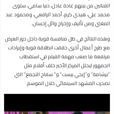
الفنانين من بينهم غادة عادل، دنيا سامي، سلوى
محمد علي، هيدي كرم، أحمد الرافعي، ومحمود عبد
المغني ومن تأليف وإخراج وائل إحسان.
وهذه النتائج في ظل منافسة قوية داخل دور العرض
مع طرح أعمال أخرى حققت انطلاقة قوية وإيرادات
مرتفعة ما صعب مهمة الفيلم في استقطاب
الجمهور ليحتل المركز الأخير خلف أفلام مثل
“برشامة” و”إيجي بيست” و” سفاح التجمع” التي
تصدرت المشهد السينمائي خلال الموسم.