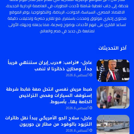
بلحظة، إلى جانب تغطية شاملة لأحدث التطورات في العاصمة الإدارية الجديدة،
الاقتصاد المصري، السياسة، الحوادث، الرياضة، والتكنولوجيا. يوفر الموقع
محتوى إخباري موثوق ومحدث باستمرار، مع تقارير حصرية وتحليلات دقيقة
تساعد القارئ على فهم الأحداث بوضوح وسرعة، مما يجعله وجهتك الأولى
لمتابعة كل جديد في مصر والعالم.
أخر التحديثات
عاجل- #ترامب: #حرب_إيران ستنتهي قريباً
جداً.. ومخازن ذخائرنا لا تنضب
أغسطس 6, 2026
ضبط مريض نفسي انتحل صفة ضابط شرطة
إستوقف السيارات وفحص التراخيص
الخاصة بها.. بأسيوط.
أغسطس 6, 2026
عاجل- سلاح الجو الأمريكي يبدأ نقل طائرات
التزيود بالوقود من مطار بن جوريون
أغسطس 6, 2026