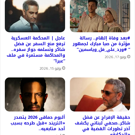
#بعد وفاة إلهام.. رسالة
عاجل | المحكمة العسكرية
مؤثرة من صبا مبارك لجمهور
ترفع منع السفر عن فضل
” #ورد_على_فل_وياسمين”
شاكر وتسلمه جواز سفره..
والمحاكمة مستمرة في ملف
يونيو 17, 2026
“عبرا”
يوليو 15, 2026
حقيقة الإفراج عن فضل
ألبوم حماقى 2026 يتصدر
شاكر..صحفي لبناني يكشف
«التريند »قبل طرحه بسبب
آخر تطورات القضية في
أحد متابعيه..
«الحكاية»