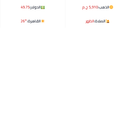
الذهب:
5,910 ج.م
الدولار:
49.75
الصلاة:
الظهر
القاهرة:
26°