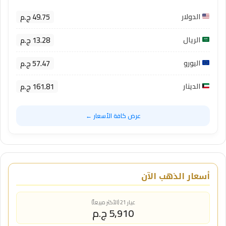
49.75 ج.م
الدولار
13.28 ج.م
الريال
57.47 ج.م
اليورو
161.81 ج.م
الدينار
عرض كافة الأسعار ←
أسعار الذهب الآن
عيار 21 (الأكثر مبيعاً)
5,910 ج.م