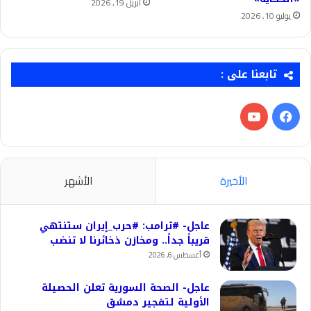
أبريل 19, 2026
يوليو 10, 2026
تابعنا على :
فيسبوك
‫YouTube
الأخيرة
الأشهر
عاجل- #ترامب: #حرب_إيران ستنتهي
قريباً جداً.. ومخازن ذخائرنا لا تنضب
أغسطس 6, 2026
عاجل- الصحة السورية تعلن الحصيلة
الأولية لتفجير دمشق