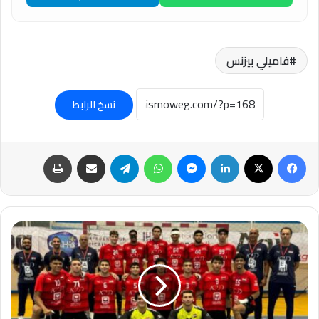
فاميلي بيزنس
نسخ الرابط
فيسبوك
‫X
لينكدإن
ماسنجر
واتساب
تيلقرام
مشاركة عبر البريد
طباعة
منتخب
مصر
2008
يعلن
قائمته
استعدادًا
للبحر