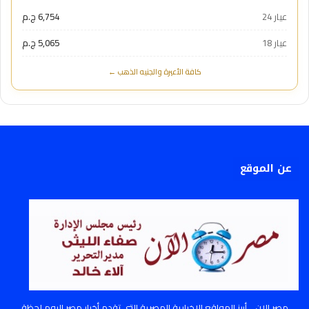
عيار 24
6,754 ج.م
عيار 18
5,065 ج.م
كافة الأعيرة والجنيه الذهب ←
عن الموقع
مصر الان .. أبرز المواقع الإخبارية المصرية التي تقدم أخبار مصر اليوم لحظة