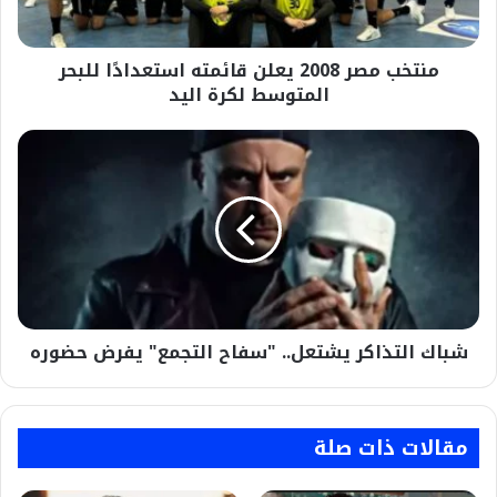
المتوسط
لكرة
منتخب مصر 2008 يعلن قائمته استعدادًا للبحر
اليد
المتوسط لكرة اليد
شباك
التذاكر
يشتعل..
"سفاح
التجمع"
يفرض
حضوره
شباك التذاكر يشتعل.. "سفاح التجمع" يفرض حضوره
مقالات ذات صلة