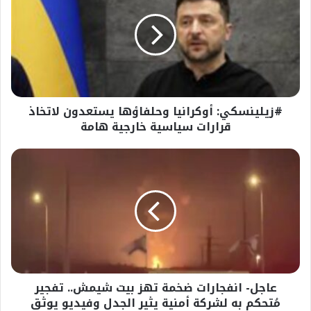
وحلفاؤها
يستعدون
لاتخاذ
قرارات
سياسية
خارجية
هامة
#زيلينسكي: أوكرانيا وحلفاؤها يستعدون لاتخاذ
قرارات سياسية خارجية هامة
عاجل-
انفجارات
ضخمة
تهز
بيت
شيمش..
تفجير
مُتحكم
به
عاجل- انفجارات ضخمة تهز بيت شيمش.. تفجير
لشركة
أمنية
مُتحكم به لشركة أمنية يثير الجدل وفيديو يوثق