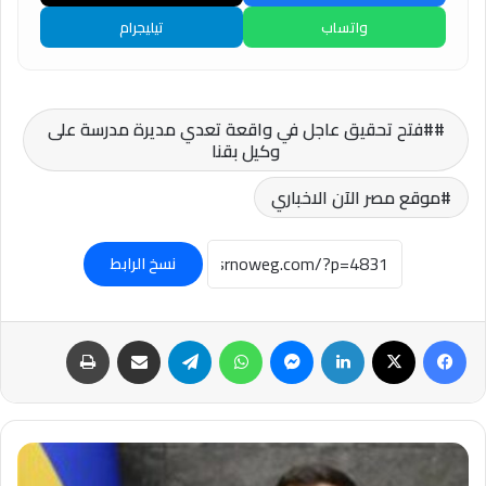
واتساب
تيليجرام
#فتح تحقيق عاجل في واقعة تعدي مديرة مدرسة على
وكيل بقنا
موقع مصر الآن الاخباري
نسخ الرابط
فيسبوك
‫X
لينكدإن
ماسنجر
واتساب
تيلقرام
مشاركة عبر البريد
طباعة
#زيلينسكي:
أوكرانيا