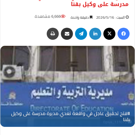
مدرسة على وكيل بقنا
6,666 مشاهدة
السبت : 2026/5/16
دقيقة واحدة
فيسبوك
‫X
لينكدإن
تيلقرام
مشاركة عبر البريد
طباعة
Oplus_131072