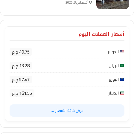
أغسطس 8, 2026
أسعار العملات اليوم
49.75 ج.م
الدولار
13.28 ج.م
الريال
57.47 ج.م
اليورو
161.55 ج.م
الدينار
عرض كافة الأسعار ←