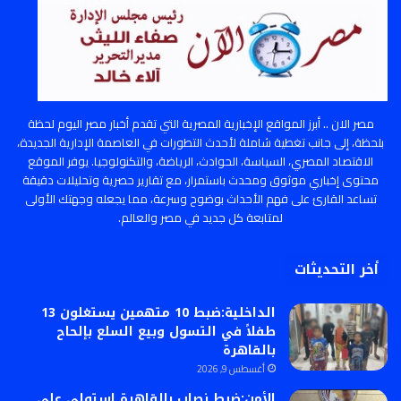
مصر الان .. أبرز المواقع الإخبارية المصرية التي تقدم أخبار مصر اليوم لحظة
بلحظة، إلى جانب تغطية شاملة لأحدث التطورات في العاصمة الإدارية الجديدة،
الاقتصاد المصري، السياسة، الحوادث، الرياضة، والتكنولوجيا. يوفر الموقع
محتوى إخباري موثوق ومحدث باستمرار، مع تقارير حصرية وتحليلات دقيقة
تساعد القارئ على فهم الأحداث بوضوح وسرعة، مما يجعله وجهتك الأولى
لمتابعة كل جديد في مصر والعالم.
أخر التحديثات
الداخلية:ضبط 10 متهمين يستغلون 13
طفلاً في التسول وبيع السلع بإلحاح
بالقاهرة
أغسطس 9, 2026
الأمن:ضبط نصاب بالقاهرة استولى على