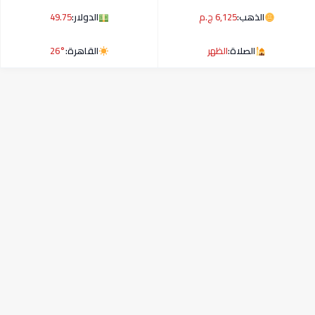
الذهب:
6,125 ج.م
الدولار:
49.75
الصلاة:
الظهر
القاهرة:
26°