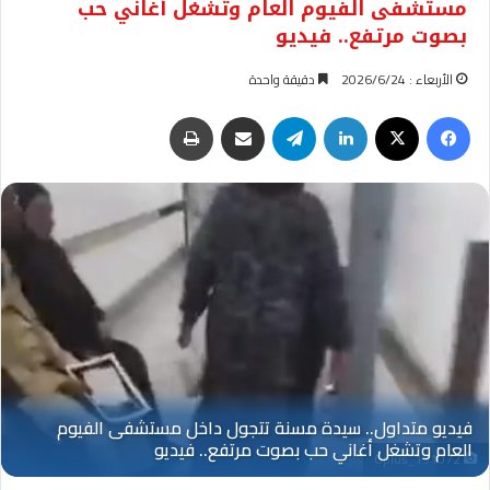
مستشفى الفيوم العام وتشغل أغاني حب
بصوت مرتفع.. فيديو
الأربعاء : 2026/6/24
دقيقة واحدة
فيسبوك
‫X
لينكدإن
تيلقرام
مشاركة عبر البريد
طباعة
Oplus_131072