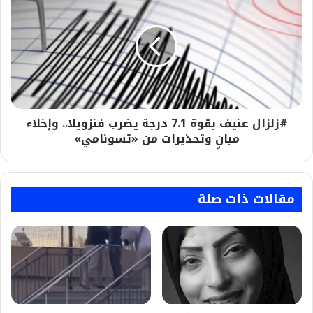
تكاليف..#حرب_إيران..
عنيف
بقوة
7.1
درجة
يضرب
فنزويلا..
وإخلاء
مبانٍ
#زلزال عنيف بقوة 7.1 درجة يضرب فنزويلا.. وإخلاء
وتحذيرات
من
مبانٍ وتحذيرات من «تسونامي»
«تسونامي»
مقالات ذات صلة