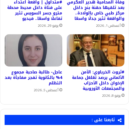
وفاة المحامية هدير العكرمي
#متداول | واقعة اعتداء
بعد تلقيها حقنة بنج داخل
على فتاة داخل محيط محطة
مركز طبي خاص بالولادة..
مترو جسر السويس تثير
والواقعة تثير جدلًا واسعًا
تفاعلًا واسعًا.. فيديو
أغسطس 1, 2026
يونيو 29, 2026
#ثروت الخرباوي: الأمن
عاجل- طالبة صاحبة مجموع
الألماني يرصد تغلغل جماعة
4% بالثانوية تفجر مفاجأة بعد
الإخوان داخل الأحزاب
التظلم
والمجتمعات الأوروبية
أغسطس 5, 2026
يونيو 8, 2026
تابعنا على :