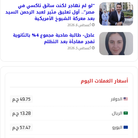
“لو لم نهاجر لكنت سائق تاكسي في
مصر”.. أول تعليق مثير لعبد الرحمن السيد
بعد معركة الشيوخ الأمريكية
أغسطس 6, 2026
عاجل- طالبة صاحبة مجموع 4% بالثانوية
تفجر مفاجأة بعد التظلم
أغسطس 5, 2026
أسعار العملات اليوم
49.75 ج.م
الدولار
13.28 ج.م
الريال
57.47 ج.م
اليورو