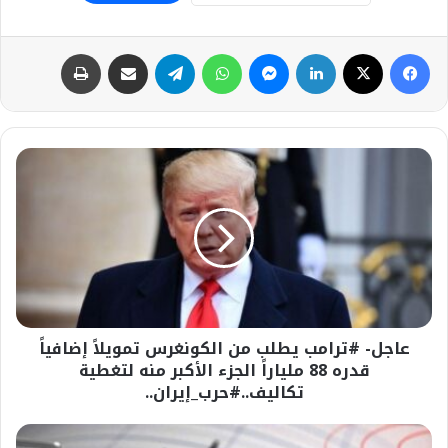
فيسبوك
‫X
لينكدإن
ماسنجر
واتساب
تيلقرام
مشاركة عبر البريد
طباعة
عاجل-
#ترامب
يطلب
من
الكونغرس
تمويلاً
إضافياً
قدره
88
عاجل- #ترامب يطلب من الكونغرس تمويلاً إضافياً
ملياراً
الجزء
قدره 88 ملياراً الجزء الأكبر منه لتغطية
الأكبر
تكاليف..#حرب_إيران..
منه
لتغطية
#زلزال