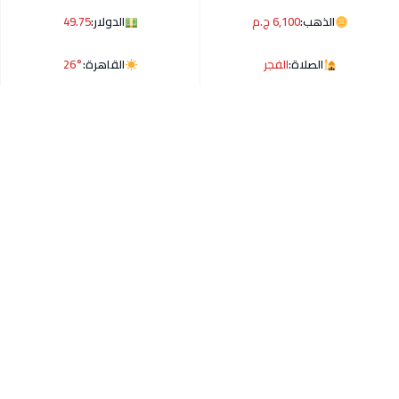
الذهب:
6,100 ج.م
الدولار:
49.75
الصلاة:
الفجر
القاهرة:
26°