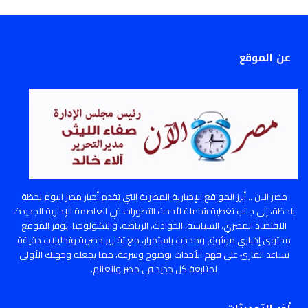
عن الموقع
مصر الان .. أبرز المواقع الإخبارية المصرية التي تقدم أخبار مصر اليوم لحظة
بلحظة، إلى جانب تغطية شاملة لأحدث التطورات في العاصمة الإدارية الجديدة،
الاقتصاد المصري، السياسة، الحوادث، الرياضة، والتكنولوجيا. يوفر الموقع
محتوى إخباري موثوق ومحدث باستمرار، مع تقارير حصرية وتحليلات دقيقة
تساعد القارئ على فهم الأحداث بوضوح وسرعة، مما يجعله وجهتك الأولى
لمتابعة كل جديد في مصر والعالم.