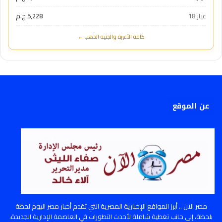
عيار 18
5,228 ج.م
كافة الأعيرة والجنيه الذهب ←
عن الموقع
مصر الان .. أبرز المواقع الإخبارية المصرية التي تقدم أخبار مصر اليوم لحظة
بلحظة، إلى جانب تغطية شاملة لأحدث التطورات في العاصمة الإدارية الجديدة،