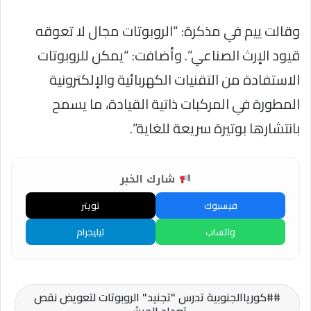
وقالت ييم في مذكرة: “الروبوتات مجال لا تعوقه
قيود الإرث الصناعي”. وأضافت: “يمكن للروبوتات
الاستفادة من التقنيات الكهربائية والإلكترونية
المطورة في المركبات ذاتية القيادة، ما يسمح
بانتشارها بوتيرة سريعة للغاية”.
شارك الخبر
فيسبوك
تويتر
واتساب
تيليجرام
#كورياالجنوبية تدرس "تجنيد" الروبوتات لتعويض نقص
تعداد الجيش