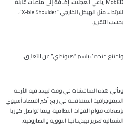
MobED رباعي العجلات، إضافة إلى منصات قابلة
للارتداء مثل الهيكل الخارجي “X-ble Shoulder”،
بحسب التقرير.
وامتنع متحدث باسم “هيونداي” عن التعليق.
وتأتي هذه المناقشات في وقت تهدد فيه الأزمة
الديموجرافية المتفاقمة في رابع أكبر اقتصاد آسيوي
بإضعاف قوام القوات النظامية، بينما تواصل كوريا
الشمالية تعزيز تهديداتها النووية والصاروخية.