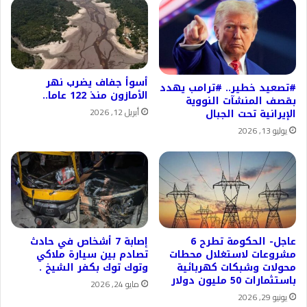
أسوأ جفاف يضرب نهر
#تصعيد خطير.. #ترامب يهدد
الأمازون منذ 122 عاما..
بقصف المنشآت النووية
أبريل 12, 2026
الإيرانية تحت الجبال
يوليو 13, 2026
عاجل- الحكومة تطرح 6
إصابة 7 أشخاص في حادث
مشروعات لاستغلال محطات
تصادم بين سيارة ملاكي
محولات وشبكات كهربائية
وتوك توك بكفر الشيخ .
باستثمارات 50 مليون دولار
مايو 24, 2026
يونيو 29, 2026