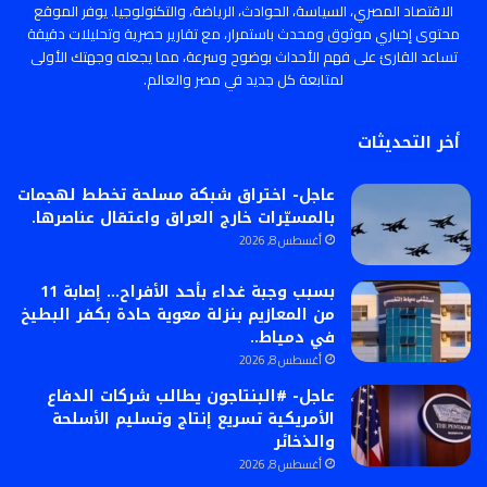
الاقتصاد المصري، السياسة، الحوادث، الرياضة، والتكنولوجيا. يوفر الموقع
محتوى إخباري موثوق ومحدث باستمرار، مع تقارير حصرية وتحليلات دقيقة
تساعد القارئ على فهم الأحداث بوضوح وسرعة، مما يجعله وجهتك الأولى
لمتابعة كل جديد في مصر والعالم.
أخر التحديثات
عاجل- اختراق شبكة مسلحة تخطط لهجمات
بالمسيّرات خارج العراق واعتقال عناصرها.
أغسطس 8, 2026
بسبب وجبة غداء بأحد الأفراح… إصابة 11
من المعازيم بنزلة معوية حادة بكفر البطيخ
في دمياط..
أغسطس 8, 2026
عاجل- #البنتاجون يطالب شركات الدفاع
الأمريكية تسريع إنتاج وتسليم الأسلحة
والذخائر
أغسطس 8, 2026