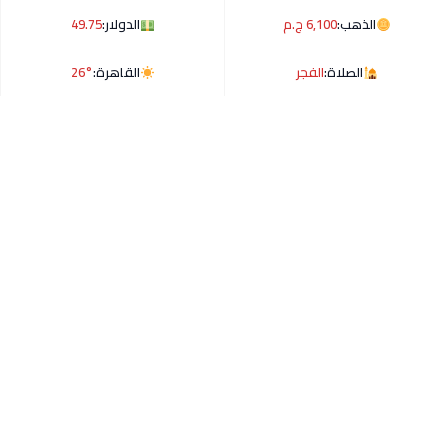
الذهب:
6,100 ج.م
الدولار:
49.75
الصلاة:
الفجر
القاهرة:
26°