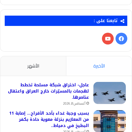
تابعنا على :
فيسبوك
‫YouTube
الأخيرة
الأشهر
عاجل- اختراق شبكة مسلحة تخطط
لهجمات بالمسيّرات خارج العراق واعتقال
عناصرها.
أغسطس 8, 2026
بسبب وجبة غداء بأحد الأفراح… إصابة 11
من المعازيم بنزلة معوية حادة بكفر
البطيخ في دمياط..
أغسطس 8, 2026