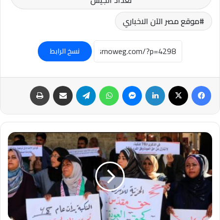
موقع مصر الآن الاخباري
نسخ الرابط
فيسبوك
‫X
لينكدإن
ماسنجر
واتساب
تيلقرام
مشاركة عبر البريد
طباعة
عاجل-
الكنيست
يقرّ
محكمة
عسكرية
خاصة
لمعتقلي
7
أكتوبر: