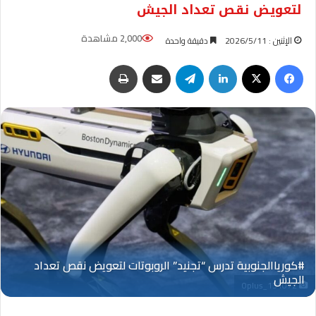
لتعويض نقص تعداد الجيش
2,000 مشاهدة
الإثنين : 2026/5/11
دقيقة واحدة
فيسبوك
‫X
لينكدإن
تيلقرام
مشاركة عبر البريد
طباعة
Oplus_131072