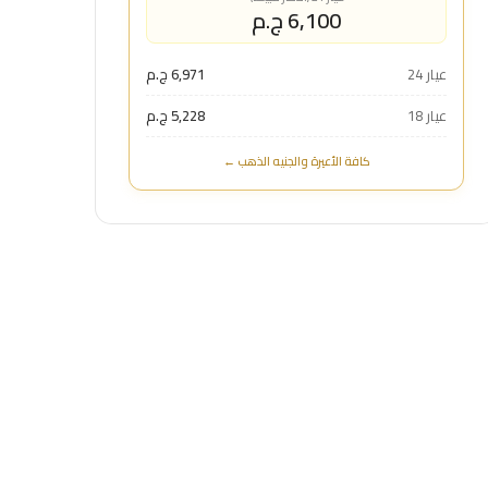
6,100 ج.م
عيار 24
6,971 ج.م
عيار 18
5,228 ج.م
كافة الأعيرة والجنيه الذهب ←