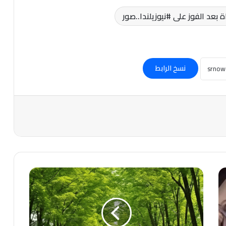
 بعد الفوز على #نيوزيلندا..صور
نسخ الرابط
وبين
ذاك
وذاك..
تمضي
الحياة