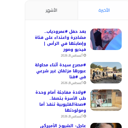
الأخيرة
الأشهر
بعد حفل #عمرودياب..
مشاجرة واعتداء على فتاة
وإصابتها في الرأس |
فيديو وصور
أغسطس 8, 2026
#مصرع سيدة أثناء محاولة
عبورها مزلقان غير شرعي
فى #قنا
أغسطس 8, 2026
#ولادة مفاجئة أمام وحدة
طب الأسرة بتصفا..
#صحةالقليوبية تنقذ أما
ومولودتها
أغسطس 8, 2026
عاجل- الشيوخ الأميركي