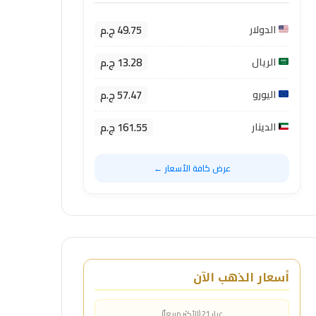
49.75 ج.م
الدولار
13.28 ج.م
الريال
57.47 ج.م
اليورو
161.55 ج.م
الدينار
عرض كافة الأسعار ←
أسعار الذهب الآن
عيار 21 (الأكثر مبيعاً)