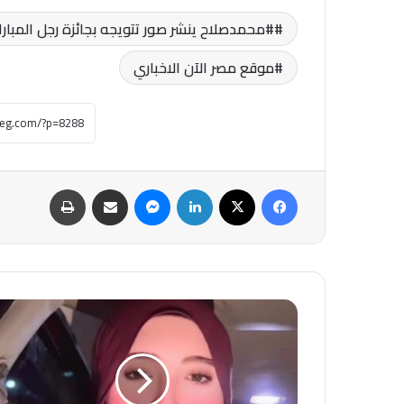
#محمدصلاح ينشر صور تتويجه بجائزة رجل المباراة
موقع مصر الآن الاخباري
فيسبوك
‫X
لينكدإن
ماسنجر
مشاركة عبر البريد
طباعة
بعد
اتهامه
لأسرتها
بالنصب..
صاحبة
واقعة