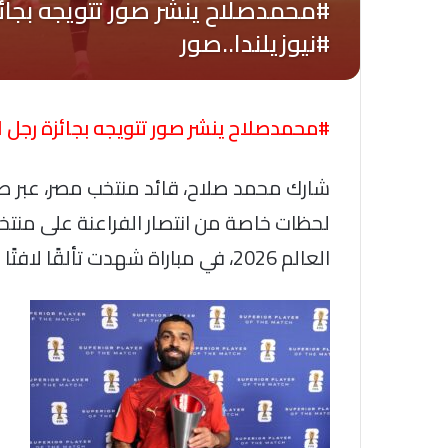
#محمدصلاح ينشر صور تتويجه بجائزة رجل الم
شارك محمد صلاح، قائد منتخب مصر، عبر ص
العالم 2026، في مباراة شهدت تألقًا لافتًا لقائد المنتخب.