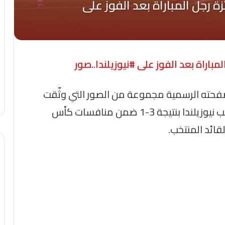
باراة بعد الفوز على #نيوزيلندا..صور
فحته الرسمية مجموعة من الصور التي وثّقت
لحظات خاصة من انتصار الفراعنة على منتخب نيوزيلندا بنتيجة 3-1 ضمن منافسات كأس