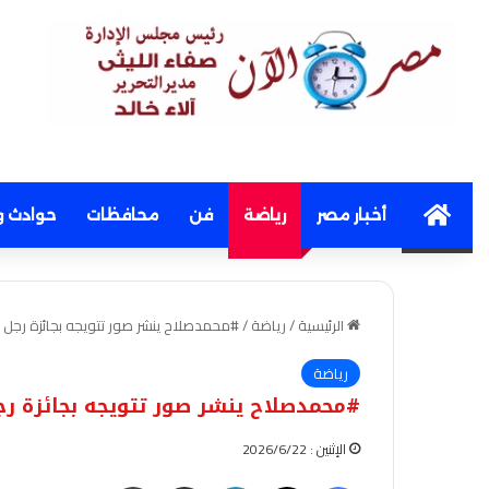
Home
أخبار مصر
رياضة
فن
محافظات
حوادث و
الرئيسية
/
رياضة
/
#محمدصلاح ينشر صور تتويجه بجائزة رجل الم
رياضة
#محمدصلاح ينشر صور تتويجه بجائزة رجل 
الإثنين : 2026/6/22
فيسبوك
‫X
لينكدإن
مشاركة عبر البريد
طباعة