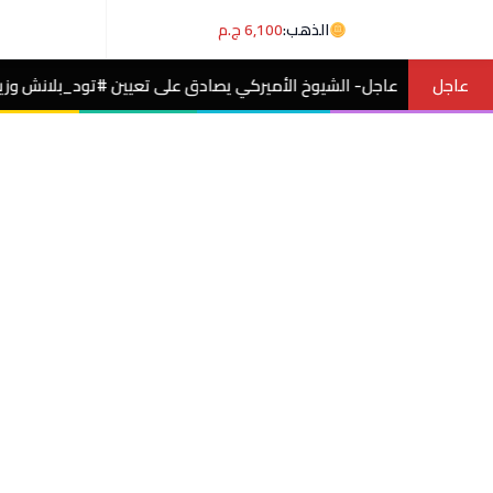
الذهب:
6,100 ج.م
عاجل
وخ الأميركي يصادق على تعيين #تود_بلانش وزيرًا للعدل بفرق صوت.
مصر 