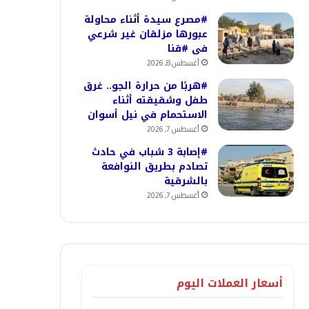
#مصرع سيدة أثناء محاولة
عبورها مزلقان غير شرعي
فى #قنا
أغسطس 8, 2026
#هربًا من حرارة الجو.. غرق
طفل وشقيقته أثناء
الاستحمام في نيل أسوان
أغسطس 7, 2026
#إصابة 3 شباب في حادث
تصادم بطريق النوافعة
بالشرقية
أغسطس 7, 2026
أسعار العملات اليوم