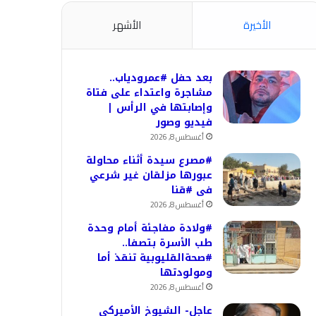
الأخيرة
الأشهر
بعد حفل #عمرودياب..
مشاجرة واعتداء على فتاة
وإصابتها في الرأس |
فيديو وصور
أغسطس 8, 2026
#مصرع سيدة أثناء محاولة
عبورها مزلقان غير شرعي
فى #قنا
أغسطس 8, 2026
#ولادة مفاجئة أمام وحدة
طب الأسرة بتصفا..
#صحةالقليوبية تنقذ أما
ومولودتها
أغسطس 8, 2026
عاجل- الشيوخ الأميركي