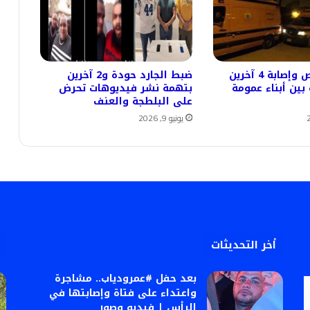
#مقتل شخص وإصابة 4 آخرين
ضبط الجارد حودة و2 آخرين
ين أبناء عمومة
بتهمة نشر فيديوهات تحرض
على البلطجة والعنف
يونيو 9, 2026
أخر التحديثات
بعد حفل #عمرودياب.. مشاجرة
واعتداء على فتاة وإصابتها في
الرأس | فيديو وصور