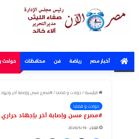
Home
أخبار مصر
رياضة
فن
محافظات
حوادث و
الرئيسية
/
حوادث و قضايا
/
#مصرع مسن وإصابة آخر بإجهاد حر
حوادث و قضايا
#مصرع مسن وإصابة آخر بإجهاد حراري ف
الثلاثاء : 2026/5/19
فيسبوك
‫X
لينكدإن
مشاركة عبر البريد
طباعة