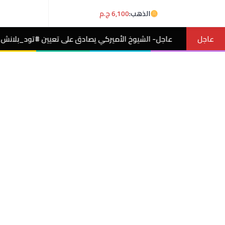
الذهب:
6,100 ج.م
عاجل
 الشيوخ الأميركي يصادق على تعيين #تود_بلانش وزيرًا للعدل بفرق صوت