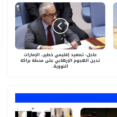
عاجل-
تصعيد
إقليمي
خطير..
الإمارات
تدين
الهجوم
الإرهابي
على
عاجل- تصعيد إقليمي خطير.. الإمارات
محطة
براكة
تدين الهجوم الإرهابي على محطة براكة
النووية.
النووية.