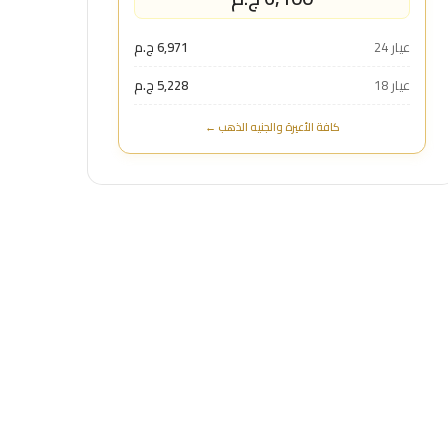
عيار 24
6,971 ج.م
عيار 18
5,228 ج.م
كافة الأعيرة والجنيه الذهب ←