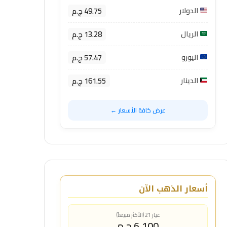
49.75 ج.م
الدولار
13.28 ج.م
الريال
57.47 ج.م
اليورو
161.55 ج.م
الدينار
عرض كافة الأسعار ←
أسعار الذهب الآن
عيار 21 (الأكثر مبيعاً)
6,100 ج.م