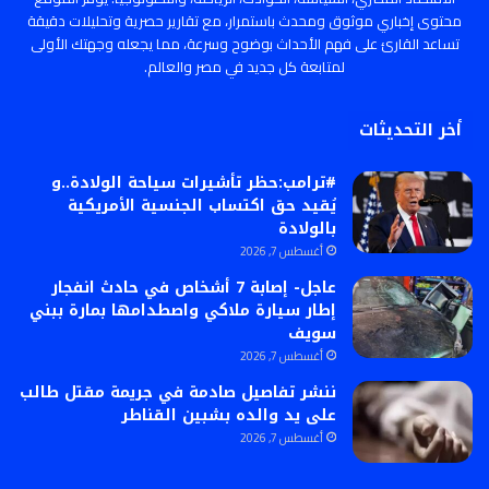
محتوى إخباري موثوق ومحدث باستمرار، مع تقارير حصرية وتحليلات دقيقة
تساعد القارئ على فهم الأحداث بوضوح وسرعة، مما يجعله وجهتك الأولى
لمتابعة كل جديد في مصر والعالم.
أخر التحديثات
#ترامب:حظر تأشيرات سياحة الولادة..و
يُقيد حق اكتساب الجنسية الأمريكية
بالولادة
أغسطس 7, 2026
عاجل- إصابة 7 أشخاص في حادث انفجار
إطار سيارة ملاكي واصطدامها بمارة ببني
سويف
أغسطس 7, 2026
ننشر تفاصيل صادمة في جريمة مقتل طالب
على يد والده بشبين القناطر
أغسطس 7, 2026