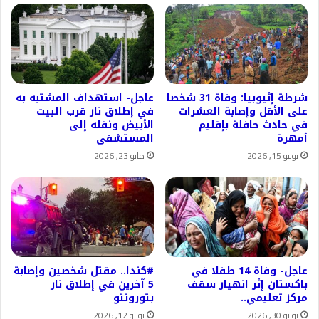
شرطة إثيوبيا: وفاة 31 شخصا
عاجل- استهداف المشتبه به
على الأقل وإصابة العشرات
في إطلاق نار قرب البيت
في حادث حافلة بإقليم
الأبيض ونقله إلى
أمهرة
المستشفى
يونيو 15, 2026
مايو 23, 2026
عاجل- وفاة 14 طفلا في
#كندا.. مقتل شخصين وإصابة
باكستان إثر انهيار سقف
5 آخرين في إطلاق نار
مركز تعليمي..
بتورونتو
يونيو 30, 2026
يوليو 12, 2026