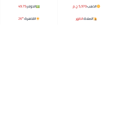
الذهب:
5,970 ج.م
الدولار:
49.75
الصلاة:
الظهر
القاهرة:
26°