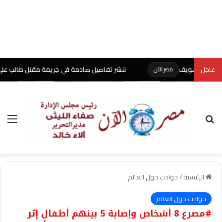
عاجل
ننشر تفاصيل صادمة في جريمة مقتل طالب على يد والده
مصر الآن
بحث عن
الق
الرئيسية
/
حوادث حول العالم
حوادث حول العالم
#مصرع 8 أشخاص وإصابة 5 بينهم أطفال إثر