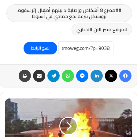
#مصرع 8 أشخاص وإصابة 5 بينهم أطفال إثر سقوط
تروسيكل بترعة نجع حمادي في أسيوط
موقع مصر الآن الاخباري
نسخ الرابط
فيسبوك
‫X
لينكدإن
ماسنجر
واتساب
تيلقرام
مشاركة عبر البريد
طباعة
عاجل-
حريق
هائل
في
مصفاة
نفط