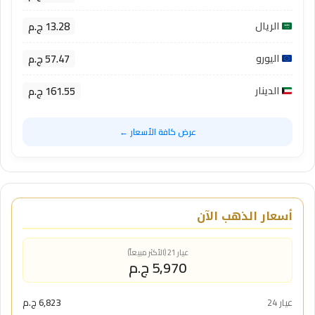
13.28 ج.م
الريال
57.47 ج.م
اليورو
161.55 ج.م
الدينار
عرض كافة الأسعار ←
أسعار الذهب الآن
عيار 21 (الأكثر مبيعاً)
5,970 ج.م
عيار 24
6,823 ج.م