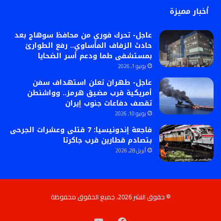
أخبار مميزة
عاجل- تحرك فوري من محافظ سوهاج بعد
حادث الزفاف المأساوي.. رفع الطوارئ
بمستشفى طما ودعم أسر الضحايا
يونيو 1, 2026
عاجل- طهران تعلن استهداف سفن
أمريكية قرب مضيق هرمز.. وواشنطن
تقصف دفاعات جنوب إيران
يونيو 10, 2026
فاجعة إندونيسيا: 7 قتلى وعشرات الجرحى
بتصادم قطارين قرب جاكرتا
أبريل 28, 2026
© حقوق النشر 2026، جميع الحقوق محفوظة
فيسبوك
‫YouTube