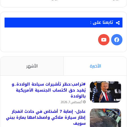
تابعنا على :
فيسبوك
‫YouTube
الأخيرة
الأشهر
#ترامب:حظر تأشيرات سياحة الولادة..و
يُقيد حق اكتساب الجنسية الأمريكية
بالولادة
أغسطس 7, 2026
عاجل- إصابة 7 أشخاص في حادث انفجار
إطار سيارة ملاكي واصطدامها بمارة ببني
سويف