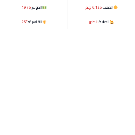
الذهب:
6,125 ج.م
الدولار:
49.75
الصلاة:
الظهر
القاهرة:
26°