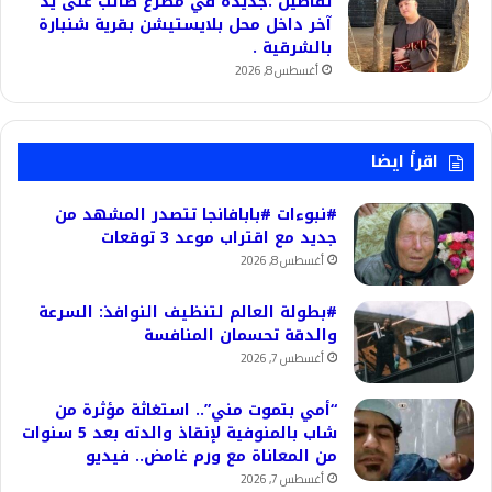
تفاصيل :جديدة في مصرع طالب على يد
آخر داخل محل بلايستيشن بقرية شنبارة
بالشرقية .
أغسطس 8, 2026
اقرأ ايضا
#نبوءات #بابافانجا تتصدر المشهد من
جديد مع اقتراب موعد 3 توقعات
أغسطس 8, 2026
#بطولة العالم لتنظيف النوافذ: السرعة
والدقة تحسمان المنافسة
أغسطس 7, 2026
“أمي بتموت مني”.. استغاثة مؤثرة من
شاب بالمنوفية لإنقاذ والدته بعد 5 سنوات
من المعاناة مع ورم غامض.. فيديو
أغسطس 7, 2026