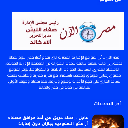
مصر الان .. أبرز المواقع الإخبارية المصرية التي تقدم أخبار مصر اليوم لحظة
بلحظة، إلى جانب تغطية شاملة لأحدث التطورات في العاصمة الإدارية الجديدة،
الاقتصاد المصري، السياسة، الحوادث، الرياضة، والتكنولوجيا. يوفر الموقع
محتوى إخباري موثوق ومحدث باستمرار، مع تقارير حصرية وتحليلات دقيقة
تساعد القارئ على فهم الأحداث بوضوح وسرعة، مما يجعله وجهتك الأولى
لمتابعة كل جديد في مصر والعالم.
أخر التحديثات
عاجل.. إخماد حريق في أحد مرافق مصفاة
أرامكو السعودية بجازان دون إصابات