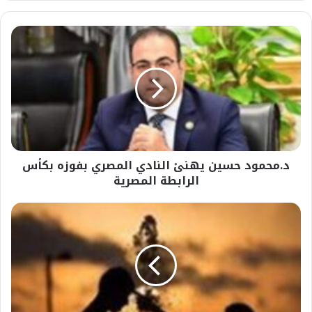
د.محمود
حسين
يهنئ
النادي
المصري
بفوزه
بكأس
الرابطة
المصرية
د.محمود حسين يهنئ النادي المصري بفوزه بكأس
الرابطة المصرية
#تحذير
عاجل
من
#الأرصاد
الجوية
عن
طقس
الساعات