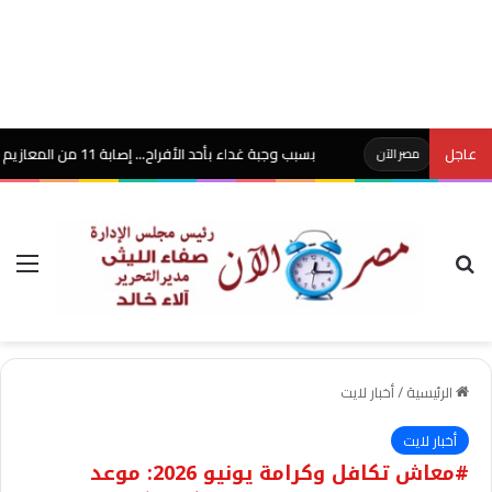
عاجل
بسبب وجبة غداء بأحد الأفراح… إصابة 11 من المعازيم بنزلة معوية حادة بكفر البطيخ في دمياط..
مصر الآن
بحث عن
الق
الرئيسية
/
أخبار لايت
أخبار لايت
#معاش تكافل وكرامة يونيو 2026: موعد