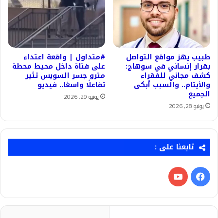
طبيب يهز مواقع التواصل
#متداول | واقعة اعتداء
بقرار إنساني في سوهاج:
على فتاة داخل محيط محطة
كشف مجاني للفقراء
مترو جسر السويس تثير
والأيتام.. والسبب أبكى
تفاعلًا واسعًا.. فيديو
الجميع
يونيو 29, 2026
يونيو 28, 2026
تابعنا على :
فيسبوك
‫YouTube