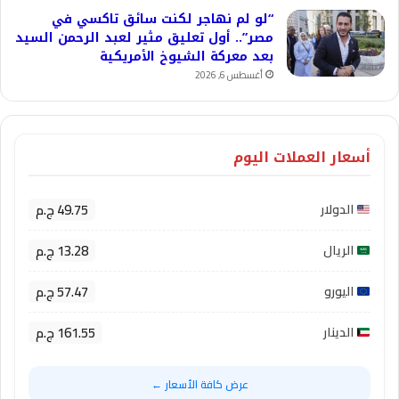
“لو لم نهاجر لكنت سائق تاكسي في
مصر”.. أول تعليق مثير لعبد الرحمن السيد
بعد معركة الشيوخ الأمريكية
أغسطس 6, 2026
أسعار العملات اليوم
49.75 ج.م
الدولار
13.28 ج.م
الريال
57.47 ج.م
اليورو
161.55 ج.م
الدينار
عرض كافة الأسعار ←