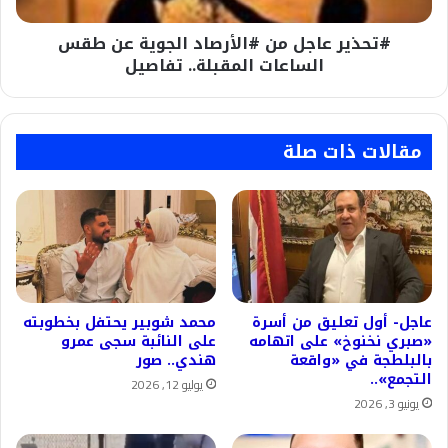
المقبلة..
#تحذير عاجل من #الأرصاد الجوية عن طقس
تفاصيل
الساعات المقبلة.. تفاصيل
مقالات ذات صلة
عاجل- أول تعليق من أسرة
محمد شوبير يحتفل بخطوبته
«صبري نخنوخ» على اتهامه
على النائبة سجى عمرو
بالبلطجة في «واقعة
هندي.. صور
التجمع»..
يوليو 12, 2026
يونيو 3, 2026