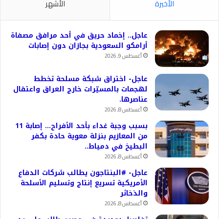
الأخيرة
الأشهر
عاجل.. إخماد حريق في أحد مرافق مصفاة
أرامكو السعودية بجازان دون إصابات
أغسطس 9, 2026
عاجل- اختراق شبكة مسلحة تخطط
لهجمات بالمسيّرات خارج العراق واعتقال
عناصرها.
أغسطس 8, 2026
بسبب وجبة غداء بأحد الأفراح… إصابة 11
من المعازيم بنزلة معوية حادة بكفر
البطيخ في دمياط..
أغسطس 8, 2026
عاجل- #البنتاجون يطالب شركات الدفاع
الأمريكية تسريع إنتاج وتسليم الأسلحة
والذخائر
أغسطس 8, 2026