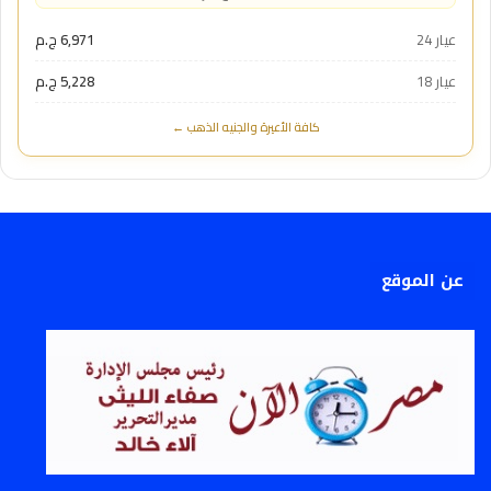
عيار 24
6,971 ج.م
عيار 18
5,228 ج.م
كافة الأعيرة والجنيه الذهب ←
عن الموقع