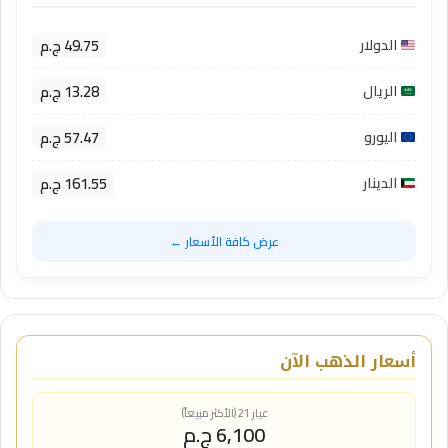
49.75 ج.م
الدولار
13.28 ج.م
الريال
57.47 ج.م
اليورو
161.55 ج.م
الدينار
عرض كافة الأسعار ←
أسعار الذهب الآن
عيار 21 (الأكثر مبيعاً)
6,100 ج.م