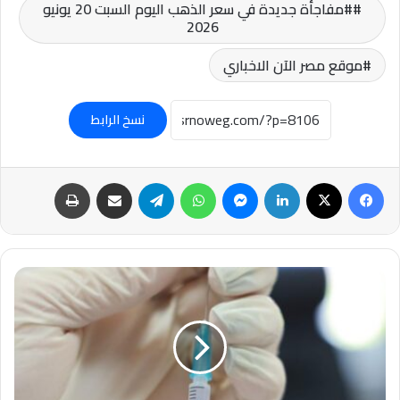
#مفاجأة جديدة في سعر الذهب اليوم السبت 20 يونيو
2026
موقع مصر الآن الاخباري
نسخ الرابط
فيسبوك
‫X
لينكدإن
ماسنجر
واتساب
تيلقرام
مشاركة عبر البريد
طباعة
عاجل:اشتباه
بإصابة
عائد
من
الكونغو
بإيبولا
في