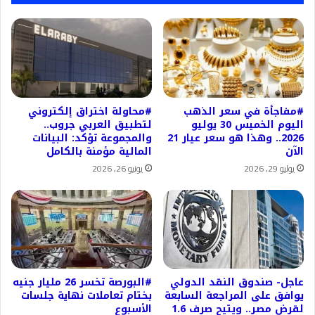
#مفاجأة في سعر الذهب
#محاولة اختراق إلكتروني
اليوم الخميس 30 يوليو
لتطبيق العربي جروب..
2026.. وهذا هو سعر عيار 21
والمجموعة تؤكد: البيانات
الآن
المالية مؤمنة بالكامل
يوليو 29, 2026
يونيو 26, 2026
عاجل- صندوق النقد الدولي
#البورصة تخسر 26 مليار جنيه
يوافق على المراجعة السابعة
بختام تعاملات نهاية جلسات
لقرض مصر.. ويتيح صرف 1.6
الأسبوع