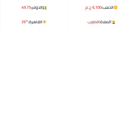
الذهب:
6,100 ج.م
الدولار:
49.75
الصلاة:
المغرب
القاهرة:
26°