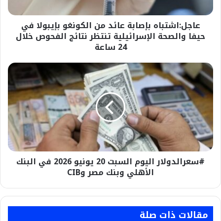
حيفا
والصحة
عاجل:اشتباه بإصابة عائد من الكونغو بإيبولا في
الإسرائيلية
تنتظر
حيفا والصحة الإسرائيلية تنتظر نتائج الفحوص خلال
نتائج
24 ساعة
الفحوص
خلال
#سعرالدولار
24
اليوم
ساعة
السبت
20
يونيو
2026
في
البنك
الأهلي
#سعرالدولار اليوم السبت 20 يونيو 2026 في البنك
وبنك
مصر
الأهلي وبنك مصر وCIB
وCIB
مقالات ذات صلة