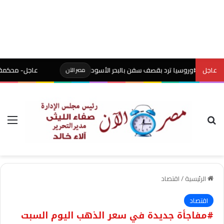
عاجل
#وروسيا ترد بقصف سفن بالبحر الأسود
عاجل- محكمة أميركية توقف مش
مصر الآن
بحث عن
الق
الرئيسية
/
اقتصاد
اقتصاد
#مفاجأة جديدة في سعر الذهب اليوم السبت