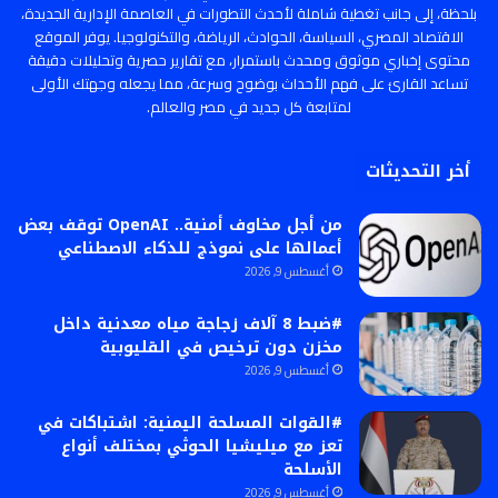
بلحظة، إلى جانب تغطية شاملة لأحدث التطورات في العاصمة الإدارية الجديدة،
الاقتصاد المصري، السياسة، الحوادث، الرياضة، والتكنولوجيا. يوفر الموقع
محتوى إخباري موثوق ومحدث باستمرار، مع تقارير حصرية وتحليلات دقيقة
تساعد القارئ على فهم الأحداث بوضوح وسرعة، مما يجعله وجهتك الأولى
لمتابعة كل جديد في مصر والعالم.
أخر التحديثات
من أجل مخاوف أمنية.. OpenAI توقف بعض
أعمالها على نموذج للذكاء الاصطناعي
أغسطس 9, 2026
#ضبط 8 آلاف زجاجة مياه معدنية داخل
مخزن دون ترخيص في القليوبية
أغسطس 9, 2026
#القوات المسلحة اليمنية: اشتباكات في
تعز مع ميليشيا الحوثي بمختلف أنواع
الأسلحة
أغسطس 9, 2026