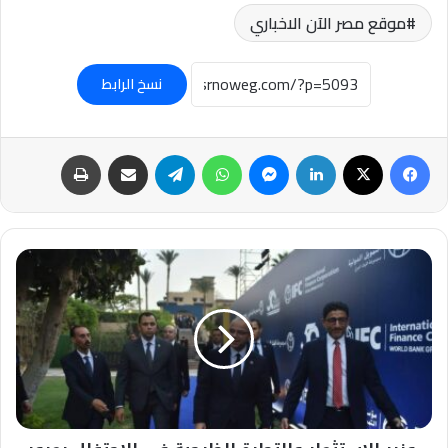
موقع مصر الآن الاخباري
نسخ الرابط
فيسبوك
‫X
لينكدإن
ماسنجر
واتساب
تيلقرام
مشاركة عبر البريد
طباعة
وزير
الاستثمار
والتجارة
الخارجية
في
الاحتفال
بمرور
50
عاماً
على