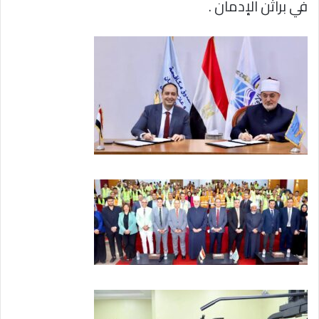
في براثن الإدمان .