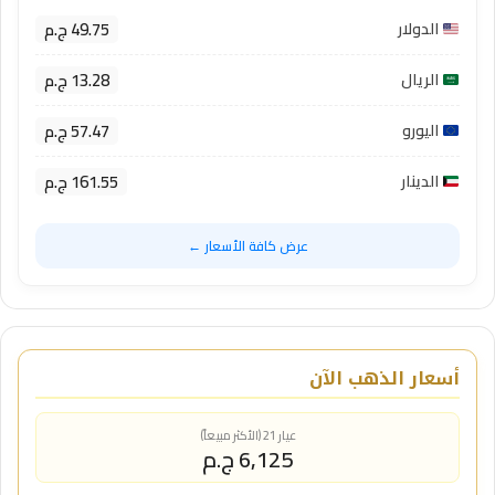
49.75 ج.م
الدولار
13.28 ج.م
الريال
57.47 ج.م
اليورو
161.55 ج.م
الدينار
عرض كافة الأسعار ←
أسعار الذهب الآن
عيار 21 (الأكثر مبيعاً)
6,125 ج.م