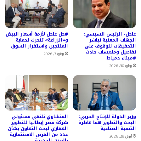
عاجل- الرئيس السيسي:
#حل عاجل لأزمة أسعار البيض
الجهات المعنية تباشر
و«الزراعة» تتحرك لحماية
التحقيقات للوقوف على
المنتجين واستقرار السوق
تفاصيل وملابسات حادث
يونيو 7, 2026
#ميناء_دمياط.
يوليو 30, 2026
وزير الدولة للإنتاج الحربي:
المنشاوي:تلتقي مسئولي
البحث والتطوير هما قاطرة
شركة مصر إيطاليا للتطوير
التنمية الصناعية
العقاري لبحث التعاون بشأن
عدد من الفرص الاستثمارية
أبريل 28, 2026
بالمدن الجديدة