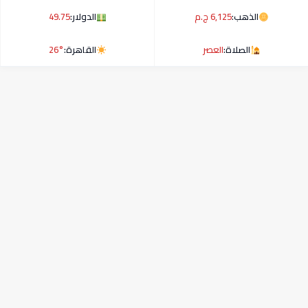
الذهب:
6,125 ج.م
الدولار:
49.75
الصلاة:
العصر
القاهرة:
26°