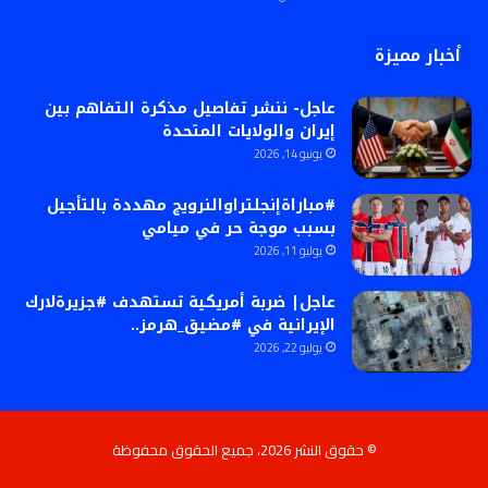
أخبار مميزة
عاجل- ننشر تفاصيل مذكرة التفاهم بين
إيران والولايات المتحدة
يونيو 14, 2026
#مباراةإنجلتراوالنرويج مهددة بالتأجيل
بسبب موجة حر في ميامي
يوليو 11, 2026
عاجل| ضربة أمريكية تستهدف #جزيرةلارك
الإيرانية في #مضيق_هرمز..
يوليو 22, 2026
© حقوق النشر 2026، جميع الحقوق محفوظة