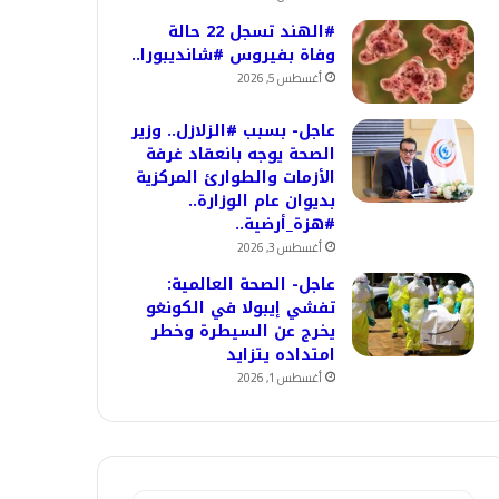
#الهند تسجل 22 حالة
وفاة بفيروس #شانديبورا..
أغسطس 5, 2026
عاجل- بسبب #الزلازل.. وزير
الصحة يوجه بانعقاد غرفة
الأزمات والطوارئ المركزية
بديوان عام الوزارة..
#هزة_أرضية..
أغسطس 3, 2026
عاجل- الصحة العالمية:
تفشي إيبولا في الكونغو
يخرج عن السيطرة وخطر
امتداده يتزايد
أغسطس 1, 2026