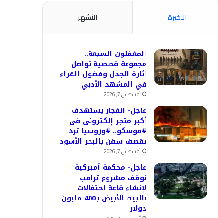
الأخيرة
الأشهر
المغفلون السبعة..
مجموعة قصصية تواصل
إثارة الجدل وفضول القراء
في المشهد الأدبي
أغسطس 7, 2026
عاجل- انفجار يستهدف
أكبر متجر إلكترونى فى
#موسكو.. #وروسيا ترد
بقصف سفن بالبحر الأسود
أغسطس 7, 2026
عاجل- محكمة أميركية
توقف مشروع ترامب
لإنشاء قاعة احتفالات
بالبيت الأبيض بـ400 مليون
دولار