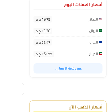
أسعار العملات اليوم
49.75 ج.م
الدولار
13.28 ج.م
الريال
57.47 ج.م
اليورو
161.55 ج.م
الدينار
عرض كافة الأسعار ←
أسعار الذهب الآن