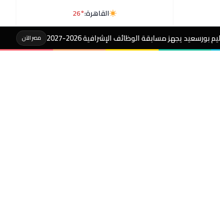
القاهرة:
26°
ئف الإشرافية 2026-2027
#رسالةهيروشيما:الت
مصر الآن