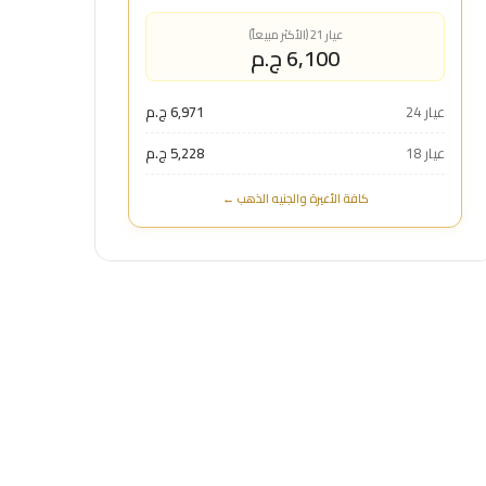
عيار 21 (الأكثر مبيعاً)
6,100 ج.م
عيار 24
6,971 ج.م
عيار 18
5,228 ج.م
كافة الأعيرة والجنيه الذهب ←