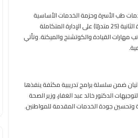
50 متدربًا) تطوير خدمات طب الأسرة وحزمة الخدمات الأساسية
المتكاملة للرعاية الأولية، فيما ركزت الدورة الثانية (25 متدربًا) على الإدارة المتكاملة
ب مهارات القيادة والكوتشنج والميكنة. وتأتي
ية.
تأتيان ضمن سلسلة برامج تدريبية مكثفة ينفذها
 لتوجيهات الدكتور خالد عبد الغفار، وزير الصحة
ة وتحسين جودة الخدمات المقدمة للمواطنين.