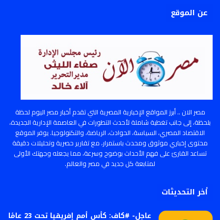
عن الموقع
مصر الان .. أبرز المواقع الإخبارية المصرية التي تقدم أخبار مصر اليوم لحظة
بلحظة، إلى جانب تغطية شاملة لأحدث التطورات في العاصمة الإدارية الجديدة،
الاقتصاد المصري، السياسة، الحوادث، الرياضة، والتكنولوجيا. يوفر الموقع
محتوى إخباري موثوق ومحدث باستمرار، مع تقارير حصرية وتحليلات دقيقة
تساعد القارئ على فهم الأحداث بوضوح وسرعة، مما يجعله وجهتك الأولى
لمتابعة كل جديد في مصر والعالم.
أخر التحديثات
عاجل- #كاف: كأس أمم إفريقيا تحت 23 عامًا