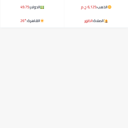
الذهب:
6,125 ج.م
الدولار:
49.75
الصلاة:
الظهر
القاهرة:
26°