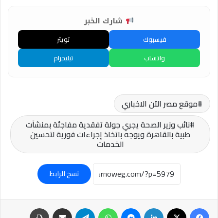
شارك الخبر
فيسبوك
تويتر
واتساب
تيليجرام
موقع مصر الآن الاخباري
نائب وزير الصحة يجري جولة تفقدية مفاجئة بمنشآت
طبية بالقاهرة ويوجه باتخاذ إجراءات فورية لتحسين
الخدمات
نسخ الرابط
فيسبوك
‫X
لينكدإن
ماسنجر
واتساب
تيلقرام
مشاركة عبر البريد
طباعة