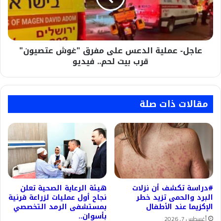
"غوش
عتصيون"
قرب
بيت
عاجل- عملية الدعس على مفرق "غوش عتصيون"
لحم..
فيديو
قرب بيت لحم.. فيديو
مقالات ذات صلة
#دراسة تكشف أن نزلات
هيئة الرعاية الصحية تعلن
البرد والحمى تزيد خطر
نجاح أول عمليات لزراعة قرنية
الإكزيما عند الأطفال
بمستشفى الرمد التخصصي
بأسوان..
أغسطس 7, 2026