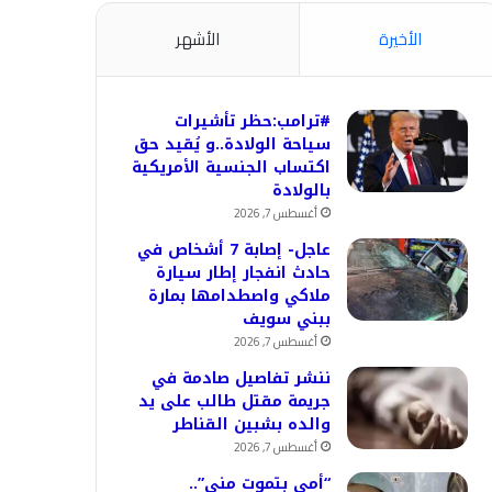
الأخيرة
الأشهر
#ترامب:حظر تأشيرات
سياحة الولادة..و يُقيد حق
اكتساب الجنسية الأمريكية
بالولادة
أغسطس 7, 2026
عاجل- إصابة 7 أشخاص في
حادث انفجار إطار سيارة
ملاكي واصطدامها بمارة
ببني سويف
أغسطس 7, 2026
ننشر تفاصيل صادمة في
جريمة مقتل طالب على يد
والده بشبين القناطر
أغسطس 7, 2026
“أمي بتموت مني”..