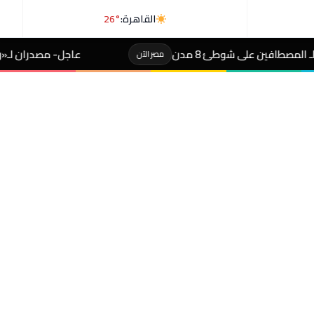
القاهرة:
26°
عاجل- مصدران لـ«رويترز»: السعودية وباكستان
مصر الآن