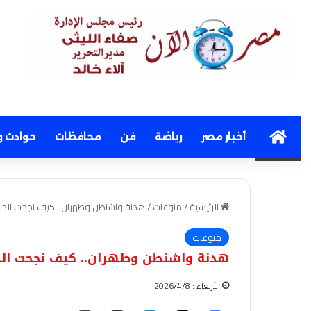
Home
أخبار مصر
رياضة
فن
محافظات
حوادث و
الرئيسية
/
منوعات
/
هدنة واشنطن وطهران.. كيف نجحت الدب
منوعات
هدنة واشنطن وطهران.. كيف نجحت الد
الأربعاء : 2026/4/8
فيسبوك
‫X
لينكدإن
مشاركة عبر البريد
طباعة