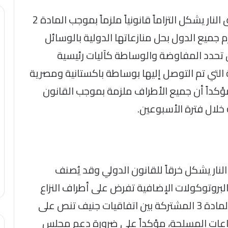
وأكد في تصريحات صحفية، أن وقف إطلاق النار يشكل التزاماً قانونياً ملزماً بموجب المادة 2
ي تلزم جميع الدول بحل منازعاتها الدولية بالوسائل
ن المادة 33 من الميثاق تحدد المفاوضة والوساطة كآليات رئيسية
ة التي تم التوصل إليها بوساطة باكستانية ومصرية
 مؤكداً أن جميع الأطراف ملزمة بموجب القانون
 خلال فترة الأسبوعين.
نار يشكل خرقاً للقانون الدولي وقد يُصنف
لبروتوكولات الإضافية تفرض على أطراف النزاع
احترام التهدئة المتفق عليها، لافتاً إلى أن المادة 3 المشتركة بين اتفاقيات جنيف تنص على
زاعات المسلحة، مؤكداً علي ضرورة دعم مجلس