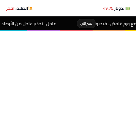
الدولار:
49.75
الصلاة:
الفجر
عاجل- تحذير عاجل من الأرصاد لـ المصطافين على شوطئ 8 مدن
لآن