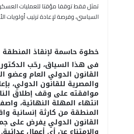
تمثل فقط توقفا مؤقتا للعمليات العسكرية،
السياسي، وفرصة لإعادة ترتيب أولويات الأ
خطوة حاسمة لإنقاذ المنطقة م
فى هذا السياق، رحّب الدكتور
القانون الدولي العام وعضو الج
والمصرية للقانون الدولي، بإعل
موافقته على وقف إطلاق النار
انتهاء المهلة النهائية، واصفا
المنطقة من كارثة إنسانية واق
القانون الدولي يفرض على جمي
والامتناع عن أي أعمال عدائية.