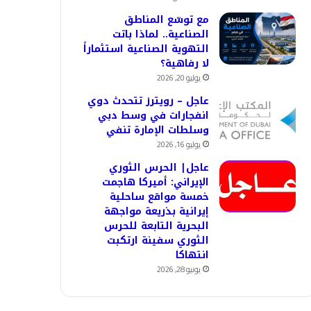
مع توسّع المناطق
الصناعية.. لماذا باتت
التهوية الصناعية استثماراً
لا رفاهية؟
يوليو 20, 2026
عاجل – رويترز تتحدث دوي
انفجارات في وسط دبي
وسلطات الإمارة تنفي
يوليو 16, 2026
عاجل| الحرس الثوري
الإيراني: أميركا هاجمت
خمسة مواقع ساحلية
إيرانية بذريعة مواجهة
البحرية التابعة للحرس
الثوري سفينة ارتكبت
انتهاكا
يونيو 28, 2026