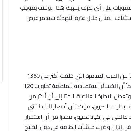
رض عقوبات على أي طرف ينتهك هذا الوقف بموجب
ستئناف القتال خلال فترة التهدئة سيدمر فرص
ولفت إلى أن هذا الوقف يأتي بعد 40 يوماً من الحرب المدمرة التي خلفت أكثر من 1350
قتيلاً و17000 جريح في إيران وحدها، موضحاً أن الخسائر الاقتصادية للمنطقة تجاوزت 120
عطل التجارة العالمية، لافتا إلى أن أكثر من
سفينة لا تزال عالقة وأكثر من 20 ألف بحار محاصرون، مؤكدا أن أسعار النفط التي
دد باقتصاد عالمي في ركود عميق، محذرا من أن استمرار
 في إيران وضرب منشآت الطاقة في دول الخليج