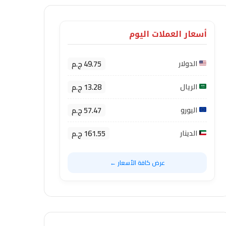
أسعار العملات اليوم
49.75 ج.م
الدولار
13.28 ج.م
الريال
57.47 ج.م
اليورو
161.55 ج.م
الدينار
عرض كافة الأسعار ←