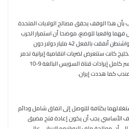
مب بأن هذا الوقف يحقق مصالح الولايات المتحدة
هما واقعيا للوضع، موضحا أن استمرار الحرب
لم يكن في مصلحة أي طرف، لافتا إلى أن واشنطن أنفقت بالفعل 42 مليار دولار دون
ليج كانت ستتعرض لضربات انتقامية إيرانية تدمر
بنيتها التحتية، محذرا من أن مصر كانت ستخسر كامل إيرادات قناة السويس البالغة 9-10
لمندب كما هددت إيران.
تغلالهما بكثافة للتوصل إلى اتفاق شامل ودائم
دف الأساسي يجب أن يكون إعادة فتح مضيق
إلى أن معالجة ملف اليورانيوم الإيراني عالي