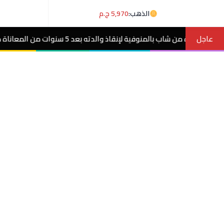
الذهب:
5,970 ج.م
عاجل
ات من المعاناة مع ورم غامض.. فيديو
مصر ا