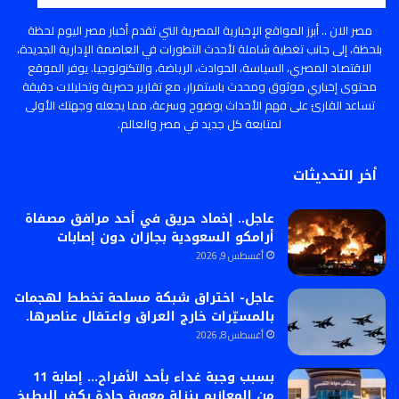
مصر الان .. أبرز المواقع الإخبارية المصرية التي تقدم أخبار مصر اليوم لحظة
بلحظة، إلى جانب تغطية شاملة لأحدث التطورات في العاصمة الإدارية الجديدة،
الاقتصاد المصري، السياسة، الحوادث، الرياضة، والتكنولوجيا. يوفر الموقع
محتوى إخباري موثوق ومحدث باستمرار، مع تقارير حصرية وتحليلات دقيقة
تساعد القارئ على فهم الأحداث بوضوح وسرعة، مما يجعله وجهتك الأولى
لمتابعة كل جديد في مصر والعالم.
أخر التحديثات
عاجل.. إخماد حريق في أحد مرافق مصفاة
أرامكو السعودية بجازان دون إصابات
أغسطس 9, 2026
عاجل- اختراق شبكة مسلحة تخطط لهجمات
بالمسيّرات خارج العراق واعتقال عناصرها.
أغسطس 8, 2026
بسبب وجبة غداء بأحد الأفراح… إصابة 11
من المعازيم بنزلة معوية حادة بكفر البطيخ