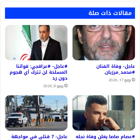
مقالات ذات صلة
عاجل- وفاة الفنان
#عاجل- #عراقجي: قواتنا
#محمد_مرزبان.
المسلحة لن تترك أي هجوم
دون رد
يونيو 17, 2026
يونيو 9, 2026
#عصام صاصا يعلن وفاة نجله
عاجل- 7 قتلى في مواجهة