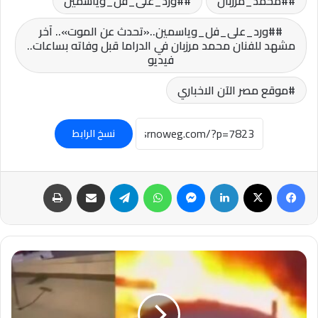
#محمد_مرزبان
#ورد_على_فل_وياسمين
#ورد_على_فل_وياسمين..«تحدث عن الموت».. آخر
مشهد للفنان محمد مرزبان في الدراما قبل وفاته بساعات..
فيديو
موقع مصر الآن الاخباري
نسخ الرابط
فيسبوك
‫X
لينكدإن
ماسنجر
واتساب
تيلقرام
مشاركة عبر البريد
طباعة
#تحطم
طائرة
صغيرة
قرب
الطريق