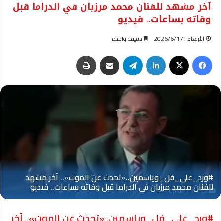
آخر مشهد للفنان محمد مرزبان في الدراما قبل
وفاته بساعات.. فيديو
الأربعاء : 2026/6/17
دقيقة واحدة
فيسبوك
‫X
لينكدإن
تيلقرام
مشاركة عبر البريد
طباعة
Oplus_131072
#ورد_على_فل_وياسمين..«تحدث عن الموت».. آخر