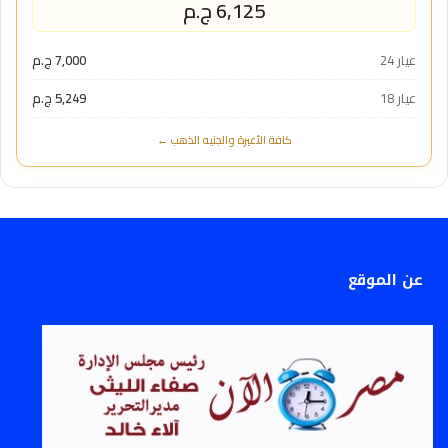
6,125 ج.م
عيار 24
7,000 ج.م
عيار 18
5,249 ج.م
كافة الأعيرة والجنيه الذهب ←
عن الموقع