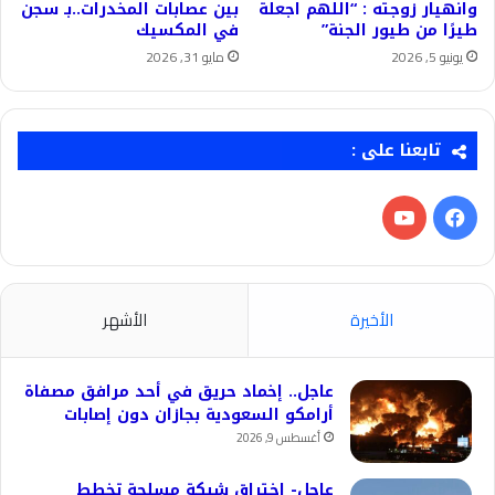
وانهيار زوجته : “اللهم اجعلة
بين عصابات المخدرات..بـ سجن
طيرًا من طيور الجنة”
في المكسيك
يونيو 5, 2026
مايو 31, 2026
تابعنا على :
فيسبوك
‫YouTube
الأخيرة
الأشهر
عاجل.. إخماد حريق في أحد مرافق مصفاة
أرامكو السعودية بجازان دون إصابات
أغسطس 9, 2026
عاجل- اختراق شبكة مسلحة تخطط