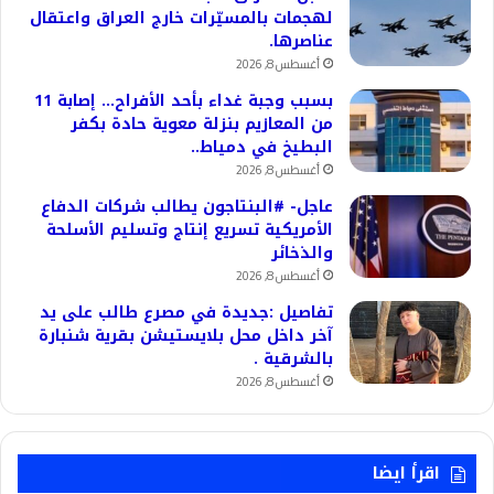
لهجمات بالمسيّرات خارج العراق واعتقال
عناصرها.
أغسطس 8, 2026
بسبب وجبة غداء بأحد الأفراح… إصابة 11
من المعازيم بنزلة معوية حادة بكفر
البطيخ في دمياط..
أغسطس 8, 2026
عاجل- #البنتاجون يطالب شركات الدفاع
الأمريكية تسريع إنتاج وتسليم الأسلحة
والذخائر
أغسطس 8, 2026
تفاصيل :جديدة في مصرع طالب على يد
آخر داخل محل بلايستيشن بقرية شنبارة
بالشرقية .
أغسطس 8, 2026
اقرأ ايضا