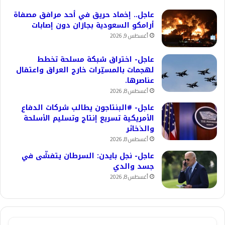
عاجل.. إخماد حريق في أحد مرافق مصفاة
أرامكو السعودية بجازان دون إصابات
أغسطس 9, 2026
عاجل- اختراق شبكة مسلحة تخطط
لهجمات بالمسيّرات خارج العراق واعتقال
عناصرها.
أغسطس 8, 2026
عاجل- #البنتاجون يطالب شركات الدفاع
الأمريكية تسريع إنتاج وتسليم الأسلحة
والذخائر
أغسطس 8, 2026
عاجل- نجل بايدن: السرطان يتفشّى في
جسد والدي
أغسطس 8, 2026