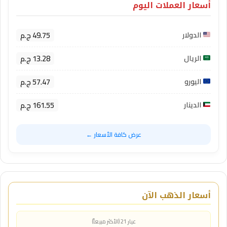
أسعار العملات اليوم
49.75 ج.م
الدولار
13.28 ج.م
الريال
57.47 ج.م
اليورو
161.55 ج.م
الدينار
عرض كافة الأسعار ←
أسعار الذهب الآن
عيار 21 (الأكثر مبيعاً)