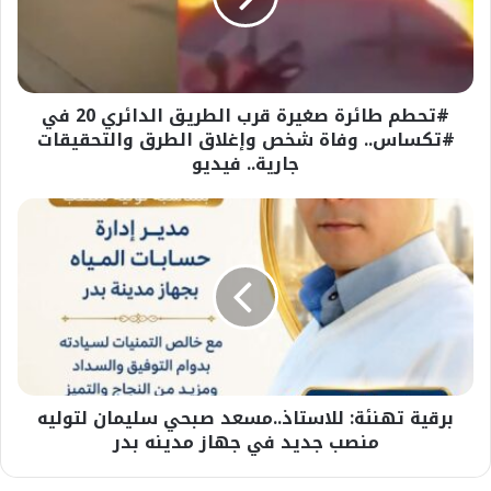
الدائري
20
في
#تكساس..
#تحطم طائرة صغيرة قرب الطريق الدائري 20 في
وفاة
شخص
#تكساس.. وفاة شخص وإغلاق الطرق والتحقيقات
وإغلاق
جارية.. فيديو
الطرق
والتحقيقات
برقية
جارية..
تهنئة:
فيديو
للاستاذ..مسعد
صبحي
سليمان
لتوليه
منصب
جديد
في
برقية تهنئة: للاستاذ..مسعد صبحي سليمان لتوليه
جهاز
مدينه
منصب جديد في جهاز مدينه بدر
بدر