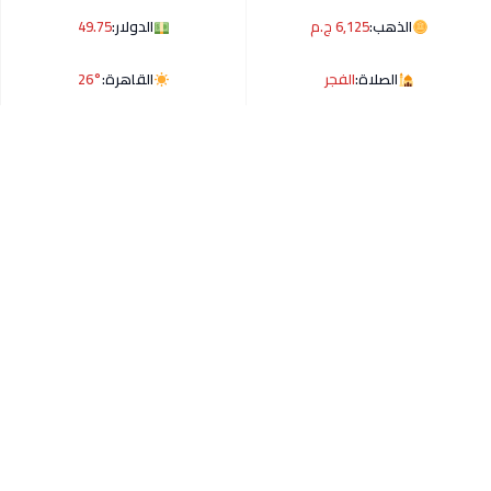
الذهب:
6,125 ج.م
الدولار:
49.75
الصلاة:
الفجر
القاهرة:
26°