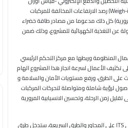
ملية التحصيل والدفع الإلكتروني -قياس أوزان
(Weigh-
رصد الارتفاعات المخالفة للمركبات
مرورية) كل ذلك مدعوما من مصادر طاقة خضراء
 عن التغذية الكهربائية للمشروع، وذلك ضمن
عمال المنظومة وربطها مع مركز التحكم الرئيسي
على تكثيف الأعمال لسرعة انجاز هذا المشروع الهام
لى الطرق، ورفع مستويات الأمان والسلامة و
وصول لرؤية شاملة ومتواصلة لتحركات المركبات
تقليل زمن الرحلة، وتحسين الانسيابية المرورية
ى
ITS
على المحاور والطرق السريعة، ستدخل طرق