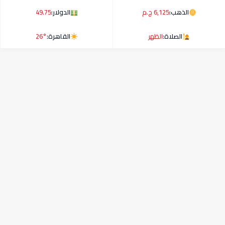
الذهب:
6,125 ج.م
الدولار:
49.75
الصلاة:
الظهر
القاهرة:
26°