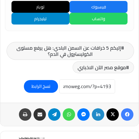
فيسبوك
تويتر
واتساب
تيليجرام
إليكم 5 خرافات عن السمن البلدي: هل يرفع مستوى
الكوليسترول في الدم؟
موقع مصر الآن الاخباري
نسخ الرابط
فيسبوك
‫X
لينكدإن
ماسنجر
واتساب
تيلقرام
مشاركة عبر البريد
طباعة