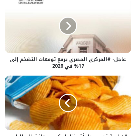
عاجل-
#المركزي
المصري
يرفع
توقعات
التضخم
إلى
17%
في
عاجل- #المركزي المصري يرفع توقعات التضخم إلى
2026
17% في 2026
#دراسة
تفجر
مفاجأة..
تناول
كيس
رقائق
البطاطس
يوميا
يصيبك
بهذا