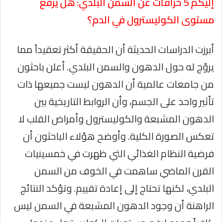
إليكم 5 خرافات عن السمن البلدي: هل يرفع
مستوى الكوليسترول في الدم؟
أبرزت الدراسات الحديثة أن الحقيقة أكثر تعقيداً مما
يروّج له حول الدهون والسمن البلدي. أعلن باحثون
من جامعات عالمية أن الدهون ليست جميعها ذات
تأثير واحد على الجسم، وأن الروابط التاريخية بين
الدهون المشبعة والكوليسترول وأمراض القلب لا
تعكس الصورة الكلية. وأوضح هؤلاء الباحثون أن
فرضية النظام الغذائي التي ظهرت في خمسينيات
القرن الماضي ساهمت في الخوف من السمن
البلدي، لكنها تحتاج إلى إعادة تقييم. وتؤكد النتائج
الراهنة أن وجود الدهون المشبعة في السمن ليس