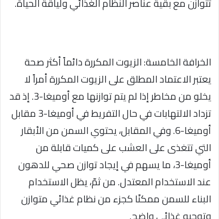
تتوازن مع بقية عناصر النظام الغذائي ولياقة الحياة.
الخرافة الخامسة: الزيوت المكررة دائماً أكثر صحة
يعتبر الاعتماد المطلق على الزيوت المكررة أمراً لا
يخلو من مخاطر إذا لم يتم توازنها مع أوميغا-3. إذ قد
تزداد الالتهابات في حال التفريط في أوميغا-3 مقابل
أوميغا-6. وفي المقابل، يحتوي السمن من الأبقار
التي تتغذى على العشب على كميات قابلة من
أوميغا-3، ما يسهم في إيجاد توازن صحي للدهون
عند الاستخدام المعتدل. من ثمّ، يظل الاستخدام
البناء للسمن ممكنًا كجزء من نظام غذائي متوازن
وتوجيه غذائي واضح.