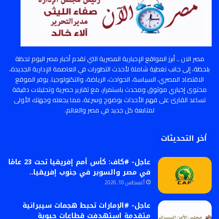
مصر الان .. أبرز المواقع الإخبارية المصرية التي تقدم أخبار مصر اليوم لحظة
بلحظة، إلى جانب تغطية شاملة لأحدث التطورات في العاصمة الإدارية الجديدة،
الاقتصاد المصري، السياسة، الحوادث، الرياضة، والتكنولوجيا. يوفر الموقع
محتوى إخباري موثوق ومحدث باستمرار، مع تقارير حصرية وتحليلات دقيقة
تساعد القارئ على فهم الأحداث بوضوح وسرعة، مما يجعله وجهتك الأولى
لمتابعة كل جديد في مصر والعالم.
أخر التحديثات
عاجل- #كاف: كأس أمم إفريقيا تحت 23 عامًا
في مصر والسوبر في جنوب إفريقيا..
أغسطس 10, 2026
عاجل- #الإمارات تحبط هجمات سيبرانية
متقدمة استهدفت قطاعات حيوية