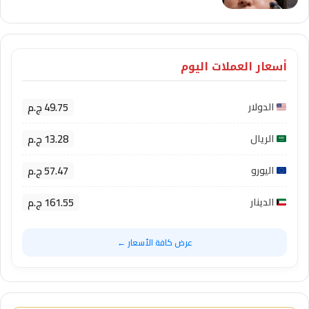
أسعار العملات اليوم
49.75 ج.م
الدولار
13.28 ج.م
الريال
57.47 ج.م
اليورو
161.55 ج.م
الدينار
عرض كافة الأسعار ←