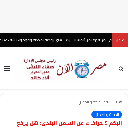
عاجل
 طريقهما من ألمانيا لـ تركيا.. نسي زوجته بمحطة وقود واكتشف غيابها بعد 6 ساعات
بحث عن
الق
الرئيسية
/
الصحة و الجمال
الصحة و الجمال
إليكم 5 خرافات عن السمن البلدي: هل يرفع