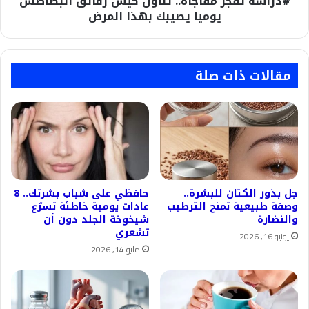
#دراسة تفجر مفاجأة.. تناول كيس رقائق البطاطس
المرض
يوميا يصيبك بهذا المرض
مقالات ذات صلة
جل بذور الكتان للبشرة..
حافظي على شباب بشرتك.. 8
وصفة طبيعية تمنح الترطيب
عادات يومية خاطئة تسرّع
والنضارة
شيخوخة الجلد دون أن
تشعري
يونيو 16, 2026
مايو 14, 2026