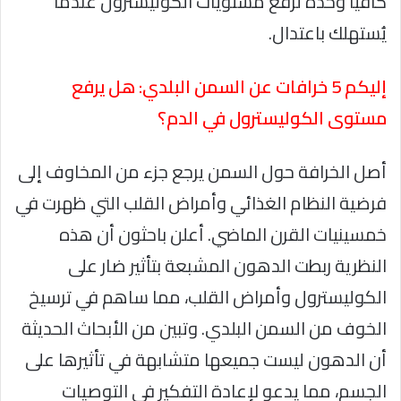
كافياً وحده لرفع مستويات الكوليسترول عندما
يُستهلك باعتدال.
إليكم 5 خرافات عن السمن البلدي: هل يرفع
مستوى الكوليسترول في الدم؟
أصل الخرافة حول السمن يرجع جزء من المخاوف إلى
فرضية النظام الغذائي وأمراض القلب التي ظهرت في
خمسينيات القرن الماضي. أعلن باحثون أن هذه
النظرية ربطت الدهون المشبعة بتأثير ضار على
الكوليسترول وأمراض القلب، مما ساهم في ترسيخ
الخوف من السمن البلدي. وتبين من الأبحاث الحديثة
أن الدهون ليست جميعها متشابهة في تأثيرها على
الجسم، مما يدعو لإعادة التفكير في التوصيات