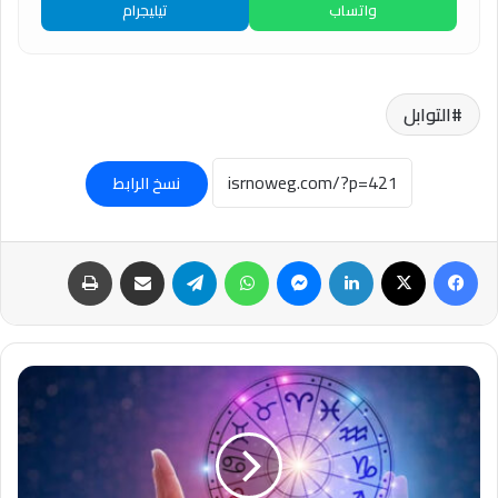
واتساب
تيليجرام
التوابل
نسخ الرابط
فيسبوك
‫X
لينكدإن
ماسنجر
واتساب
تيلقرام
مشاركة عبر البريد
طباعة
حظك
اليوم
الخميس
9
أبريل
2026..