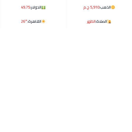
الذهب:
5,910 ج.م
الدولار:
49.75
الصلاة:
الظهر
القاهرة:
26°