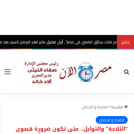
عاجل
اجر لكنت سائق تاكسي في مصر”.. أول تعليق مثير لعبد الرحمن السيد بعد معركة الشي
بحث عن
الق
الرئيسية
/
الصحة و الجمال
الصحة و الجمال
​”الثلاجة” والتوابل.. متى تكون ضرورة قصوى