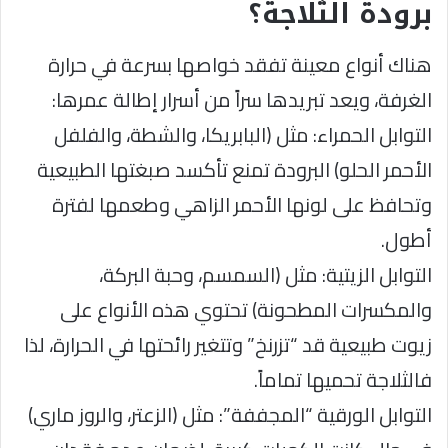
برودة الثلاجة؟
​هناك أنواع معينة تفقد خواصها بسرعة في حرارة
الغرفة، ويعد تبريدها سراً من أسرار إطالة عمرها:
​التوابل الحمراء: مثل (البابريكا، والشطة، والفلفل
الأحمر الحلو) البرودة تمنع تأكسد صبغتها الطبيعية
وتحافظ على لونها الأحمر الزاهي وطعمها لفترة
أطول.
​التوابل الزيتية: مثل (السمسم، وحبة البركة،
والمكسرات المطحونة) تحتوي هذه الأنواع على
زيوت طبيعية قد “تزرنخ” وتتغير رائحتها في الحرارة، لذا
فالثلاجة تحميها تماماً.
​التوابل الورقية “المجففة”: مثل (الزعتر، والروز ماري)