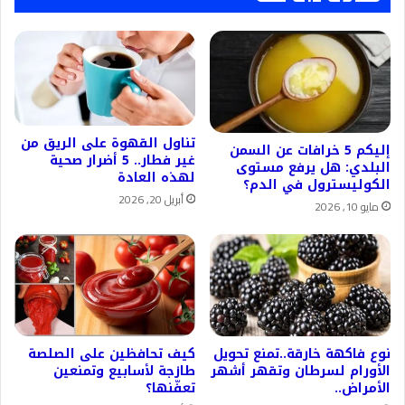
تناول القهوة على الريق من
إليكم 5 خرافات عن السمن
غير فطار.. 5 أضرار صحية
البلدي: هل يرفع مستوى
لهذه العادة
الكوليسترول في الدم؟
أبريل 20, 2026
مايو 10, 2026
نوع فاكهة خارقة..تمنع تحويل
كيف تحافظين على الصلصة
الأورام لسرطان وتقهر أشهر
طازجة لأسابيع وتمنعين
الأمراض..
تعفّنها؟