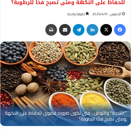
للحفاظ على النكهة ومتى تصبح فخًا للرطوبة؟
الخميس : 2026/4/9
دقيقة واحدة
فيسبوك
‫X
لينكدإن
تيلقرام
مشاركة عبر البريد
طباعة
التوابل