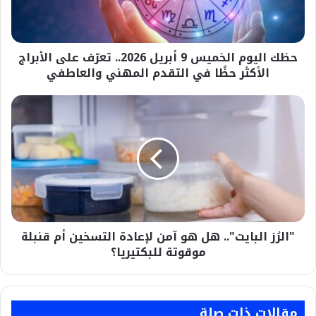
تعرّف
على
الأبراج
حظك اليوم الخميس 9 أبريل 2026.. تعرّف على الأبراج
الأكثر
حظًا
الأكثر حظًا في التقدم المهني والعاطفي
في
التقدم
المهني
"الرُز
والعاطفي
البايت"..
هل
هو
آمن
لإعادة
التسخين
أم
​"الرُز البايت".. هل هو آمن لإعادة التسخين أم قنبلة
قنبلة
موقوتة
موقوتة للبكتيريا؟
للبكتيريا؟
مقالات ذات صلة