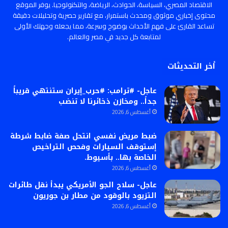
الاقتصاد المصري، السياسة، الحوادث، الرياضة، والتكنولوجيا. يوفر الموقع
محتوى إخباري موثوق ومحدث باستمرار، مع تقارير حصرية وتحليلات دقيقة
تساعد القارئ على فهم الأحداث بوضوح وسرعة، مما يجعله وجهتك الأولى
لمتابعة كل جديد في مصر والعالم.
أخر التحديثات
عاجل- #ترامب: #حرب_إيران ستنتهي قريباً
جداً.. ومخازن ذخائرنا لا تنضب
أغسطس 6, 2026
ضبط مريض نفسي انتحل صفة ضابط شرطة
إستوقف السيارات وفحص التراخيص
الخاصة بها.. بأسيوط.
أغسطس 6, 2026
عاجل- سلاح الجو الأمريكي يبدأ نقل طائرات
التزيود بالوقود من مطار بن جوريون
أغسطس 6, 2026