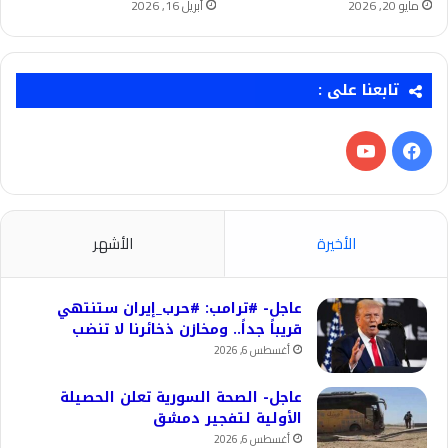
مايو 20, 2026
أبريل 16, 2026
تابعنا على :
فيسبوك
‫YouTube
الأخيرة
الأشهر
عاجل- #ترامب: #حرب_إيران ستنتهي
قريباً جداً.. ومخازن ذخائرنا لا تنضب
أغسطس 6, 2026
عاجل- الصحة السورية تعلن الحصيلة
الأولية لتفجير دمشق
أغسطس 6, 2026