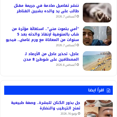
ننشر تفاصيل صادمة في جريمة مقتل
طالب على يد والده بشبين القناطر
أغسطس 7, 2026
“أمي بتموت مني”.. استغاثة مؤثرة من
شاب بالمنوفية لإنقاذ والدته بعد 5
سنوات من المعاناة مع ورم غامض.. فيديو
أغسطس 7, 2026
عاجل- تحذير عاجل من الأرصاد لـ
المصطافين على شوطئ 8 مدن
أغسطس 6, 2026
اقرأ ايضا
جل بذور الكتان للبشرة.. وصفة طبيعية
تمنح الترطيب والنضارة
يونيو 16, 2026