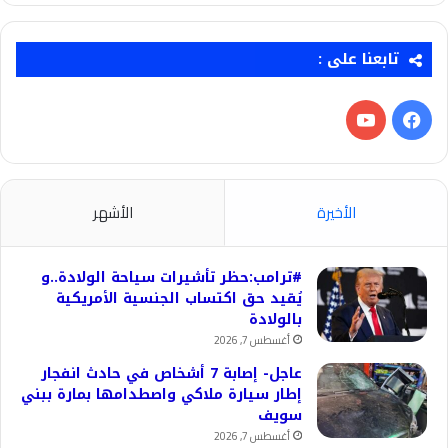
تابعنا على :
فيسبوك
‫YouTube
الأخيرة
الأشهر
#ترامب:حظر تأشيرات سياحة الولادة..و
يُقيد حق اكتساب الجنسية الأمريكية
بالولادة
أغسطس 7, 2026
عاجل- إصابة 7 أشخاص في حادث انفجار
إطار سيارة ملاكي واصطدامها بمارة ببني
سويف
أغسطس 7, 2026