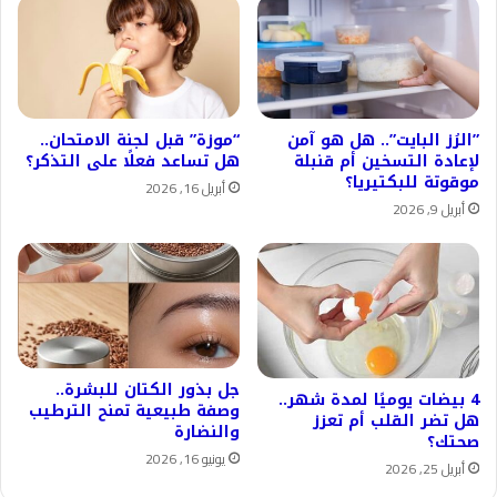
​”الرُز البايت”.. هل هو آمن
“موزة” قبل لجنة الامتحان..
لإعادة التسخين أم قنبلة
هل تساعد فعلًا على التذكر؟
موقوتة للبكتيريا؟
أبريل 16, 2026
أبريل 9, 2026
جل بذور الكتان للبشرة..
4 بيضات يوميًا لمدة شهر..
وصفة طبيعية تمنح الترطيب
هل تضر القلب أم تعزز
والنضارة
صحتك؟
يونيو 16, 2026
أبريل 25, 2026