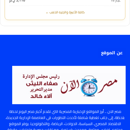
كافة الأعيرة والجنيه الذهب ←
عن الموقع
مصر الان .. أبرز المواقع الإخبارية المصرية التي تقدم أخبار مصر اليوم لحظة
بلحظة، إلى جانب تغطية شاملة لأحدث التطورات في العاصمة الإدارية الجديدة،
الاقتصاد المصري، السياسة، الحوادث، الرياضة، والتكنولوجيا. يوفر الموقع
محتوى إخباري موثوق ومحدث باستمرار، مع تقارير حصرية وتحليلات دقيقة