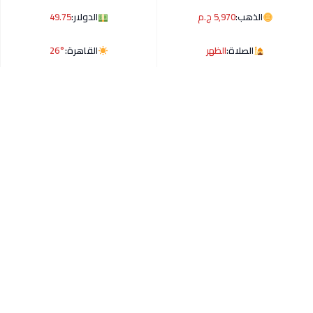
الذهب:
5,970 ج.م
الدولار:
49.75
الصلاة:
الظهر
القاهرة:
26°