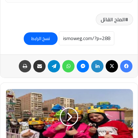
الملح القاتل
نسخ الرابط
فيسبوك
‫X
لينكدإن
ماسنجر
واتساب
تيلقرام
مشاركة عبر البريد
طباعة
يوم
اليتيم..
متطوعون
يرسمون
البهجة
على
وجوه
الأطفال