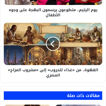
يوم اليتيم.. متطوعون يرسمون البهجة على وجوه
الأطفال
القهوة..
من
«غذاء
للحروب»
إلى
«مشروب
المزاج»
المصري
القهوة.. من «غذاء للحروب» إلى «مشروب المزاج»
المصري
مقالات ذات صلة