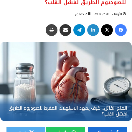
للصوديوم الطريق لفشل القلب؟
الأربعاء : 2026/4/8
2 دقائق
فيسبوك
‫X
لينكدإن
تيلقرام
مشاركة عبر البريد
طباعة
الملح القاتل