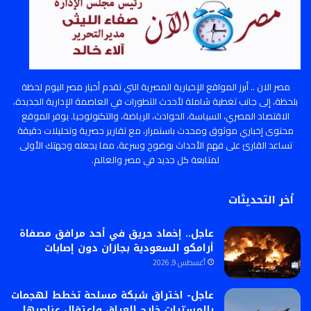
مصر الان .. أبرز المواقع الإخبارية المصرية التي تقدم أخبار مصر اليوم لحظة
بلحظة، إلى جانب تغطية شاملة لأحدث التطورات في العاصمة الإدارية الجديدة،
الاقتصاد المصري، السياسة، الحوادث، الرياضة، والتكنولوجيا. يوفر الموقع
محتوى إخباري موثوق ومحدث باستمرار، مع تقارير حصرية وتحليلات دقيقة
تساعد القارئ على فهم الأحداث بوضوح وسرعة، مما يجعله وجهتك الأولى
لمتابعة كل جديد في مصر والعالم.
أخر التحديثات
عاجل.. إخماد حريق في أحد مرافق مصفاة
أرامكو السعودية بجازان دون إصابات
أغسطس 9, 2026
عاجل- اختراق شبكة مسلحة تخطط لهجمات
بالمسيّرات خارج العراق واعتقال عناصرها.