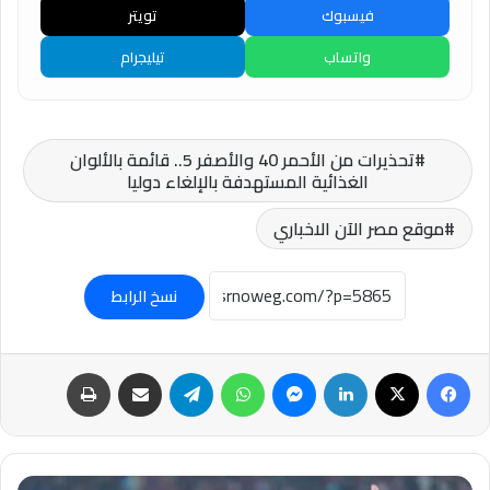
فيسبوك
تويتر
واتساب
تيليجرام
تحذيرات من الأحمر 40 والأصفر 5.. قائمة بالألوان
الغذائية المستهدفة بالإلغاء دوليا
موقع مصر الآن الاخباري
نسخ الرابط
فيسبوك
‫X
لينكدإن
ماسنجر
واتساب
تيلقرام
مشاركة عبر البريد
طباعة
عاجل..