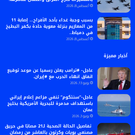
أغسطس 8, 2026
بسبب وجبة غداء بأحد الأفراح… إصابة 11
من المعازيم بنزلة معوية حادة بكفر البطيخ
في دمياط..
أغسطس 8, 2026
أخبار مميزة
عاجل- #ترامب يعلن رسميا عن موعد توقيع
اتفاق انهاء الحرب مع #إيران.
يونيو 13, 2026
عاجل-“سنتكوم” تنفي مزاعم إعلام إيراني
باستهداف مدمرة للبحرية الأمريكية بخليج
عمان
يونيو 3, 2026
تفاصيل الحالة الصحية لـ21 مصابًا في حريق
مصنعي بويات وكرتون بالعاشر من رمضان