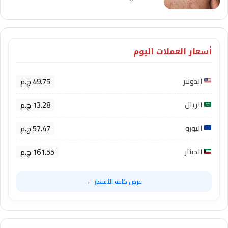
أسعار العملات اليوم
49.75 ج.م
الدولار
13.28 ج.م
الريال
57.47 ج.م
اليورو
161.55 ج.م
الدينار
عرض كافة الأسعار ←