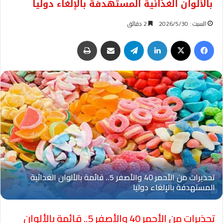
بالألوان الغذائية المستهدفة بالإلغاء دوليا
السبت : 2026/5/30
2 دقائق
فيسبوك
‫X
لينكدإن
تيلقرام
مشاركة عبر البريد
طباعة
Oplus_131072
تحذيرات من الأحمر 40 والأصفر 5.. قائمة بالألوان