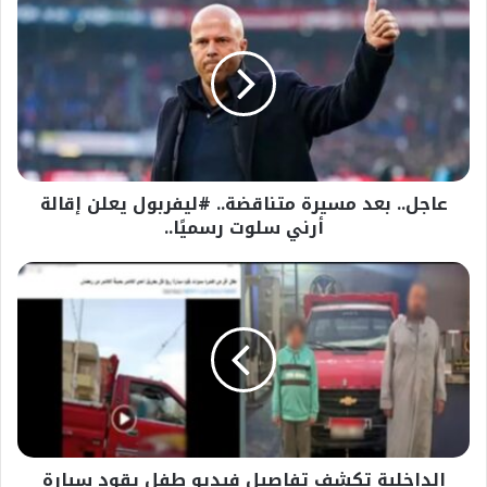
بعد
مسيرة
متناقضة..
#ليفربول
يعلن
إقالة
أرني
سلوت
عاجل.. بعد مسيرة متناقضة.. #ليفربول يعلن إقالة
رسميًا..
أرني سلوت رسميًا..
الداخلية
تكشف
تفاصيل
فيديو
طفل
يقود
سيارة
ربع
نقل
الداخلية تكشف تفاصيل فيديو طفل يقود سيارة
بالشرقية