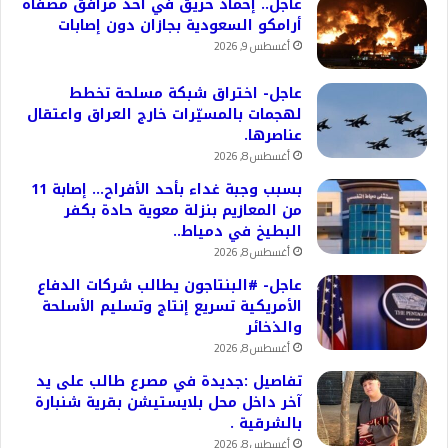
عاجل.. إخماد حريق في أحد مرافق مصفاة
أرامكو السعودية بجازان دون إصابات
أغسطس 9, 2026
عاجل- اختراق شبكة مسلحة تخطط
لهجمات بالمسيّرات خارج العراق واعتقال
عناصرها.
أغسطس 8, 2026
بسبب وجبة غداء بأحد الأفراح… إصابة 11
من المعازيم بنزلة معوية حادة بكفر
البطيخ في دمياط..
أغسطس 8, 2026
عاجل- #البنتاجون يطالب شركات الدفاع
الأمريكية تسريع إنتاج وتسليم الأسلحة
والذخائر
أغسطس 8, 2026
تفاصيل :جديدة في مصرع طالب على يد
آخر داخل محل بلايستيشن بقرية شنبارة
بالشرقية .
أغسطس 8, 2026