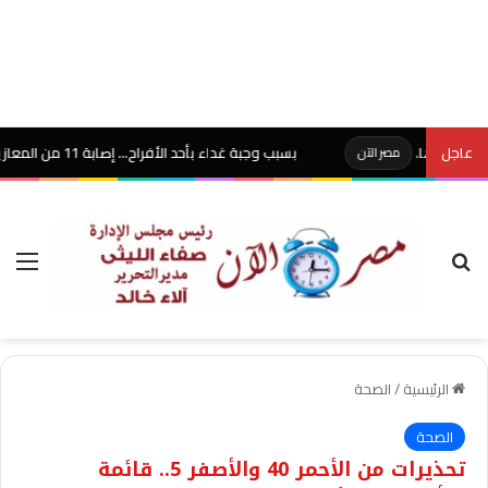
.
عاجل
بسبب وجبة غداء بأحد الأفراح… إصابة 11 من المعازيم بنزلة معوية حادة بكفر البطيخ في دمياط..
مصر الآن
بحث عن
الق
الرئيسية
/
الصحة
الصحة
تحذيرات من الأحمر 40 والأصفر 5.. قائمة