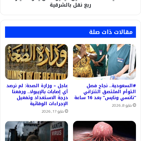
ربع نقل بالشرقية
مقالات ذات صلة
#السعودية.. نجاح فصل
عاجل – وزارة الصحة: لم نرصد
التوأم الملتصق التنزاني
أي إصابات بالإيبولا.. ورفعنا
“نانسي ونايس” بعد 16 ساعة
درجة الاستعداد وتفعيل
الإجراءات الوقائية
مايو 8, 2026
مايو 17, 2026