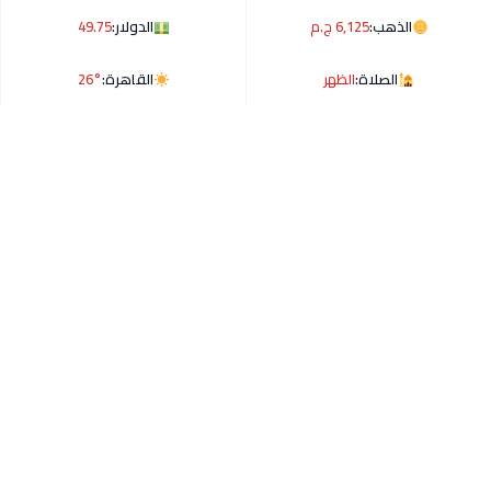
الذهب:
6,125 ج.م
الدولار:
49.75
الصلاة:
الظهر
القاهرة:
26°