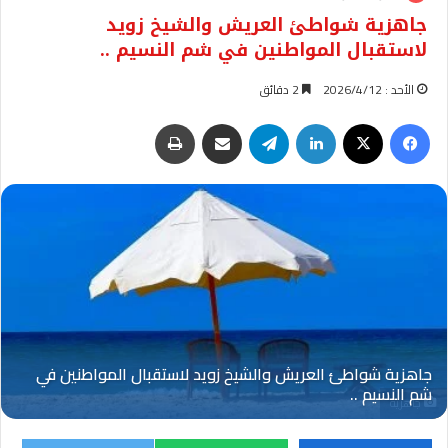
جاهزية شواطئ العريش والشيخ زويد
لاستقبال المواطنين في شم النسيم ..
الأحد : 2026/4/12
2 دقائق
فيسبوك
‫X
لينكدإن
تيلقرام
مشاركة عبر البريد
طباعة
جاهزية