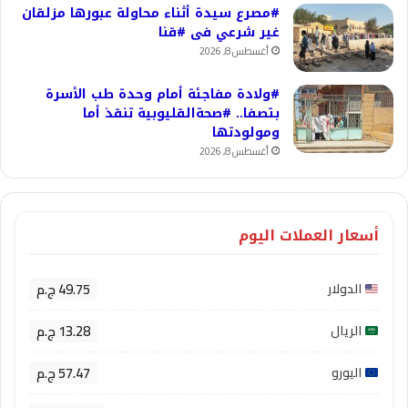
#مصرع سيدة أثناء محاولة عبورها مزلقان
غير شرعي فى #قنا
أغسطس 8, 2026
#ولادة مفاجئة أمام وحدة طب الأسرة
بتصفا.. #صحةالقليوبية تنقذ أما
ومولودتها
أغسطس 8, 2026
أسعار العملات اليوم
49.75 ج.م
الدولار
13.28 ج.م
الريال
57.47 ج.م
اليورو