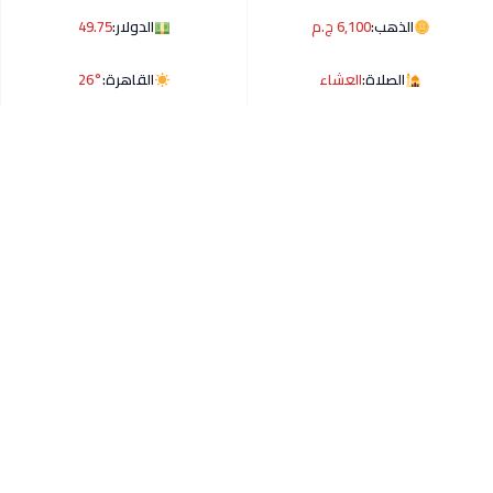
الذهب:
6,100 ج.م
الدولار:
49.75
الصلاة:
العشاء
القاهرة:
26°