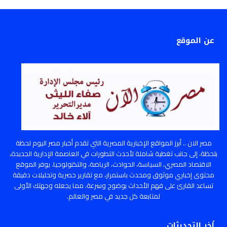
عن الموقع
مصر الان .. أبرز المواقع الإخبارية المصرية التي تقدم أخبار مصر اليوم لحظة
بلحظة، إلى جانب تغطية شاملة لأحدث التطورات في العاصمة الإدارية الجديدة،
الاقتصاد المصري، السياسة، الحوادث، الرياضة، والتكنولوجيا. يوفر الموقع
محتوى إخباري موثوق ومحدث باستمرار، مع تقارير حصرية وتحليلات دقيقة
تساعد القارئ على فهم الأحداث بوضوح وسرعة، مما يجعله وجهتك الأولى
لمتابعة كل جديد في مصر والعالم.
أخر التحديثات