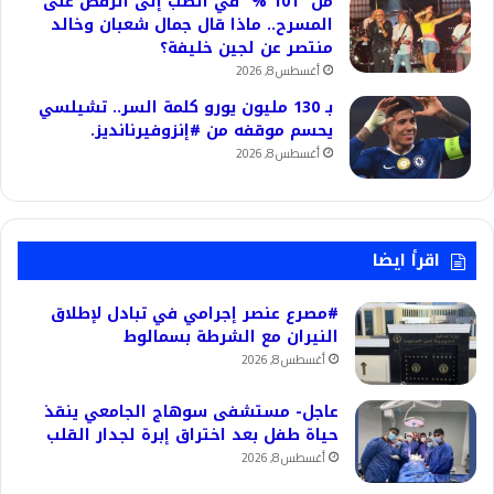
من “101 %” في الطب إلى الرقص على
المسرح.. ماذا قال جمال شعبان وخالد
منتصر عن لجين خليفة؟
أغسطس 8, 2026
بـ 130 مليون يورو كلمة السر.. تشيلسي
يحسم موقفه من #إنزوفيرنانديز.
أغسطس 8, 2026
اقرأ ايضا
#مصرع عنصر إجرامي في تبادل لإطلاق
النيران مع الشرطة بسمالوط
أغسطس 8, 2026
عاجل- مستشفى سوهاج الجامعي ينقذ
حياة طفل بعد اختراق إبرة لجدار القلب
أغسطس 8, 2026