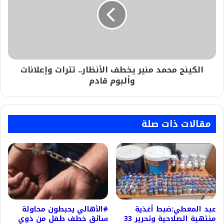
يخطف
الأنظار..
تترات
وإعلانات
وألبوم
قادم
الكينج محمد منير يخطف الأنظار.. تترات وإعلانات
وألبوم قادم
مقالات ذات صلة
عبد المعطي:ضبط أغذية
#الأهالي يحبطون محاولة
منتهية الصلاحية وتحرير 33
سائق خطف طفل من ذوي