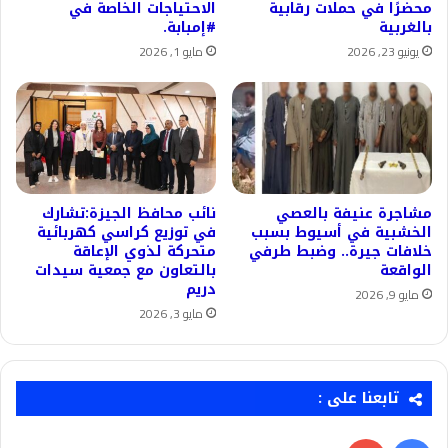
محضرًا في حملات رقابية
الاحتياجات الخاصة في
بالغربية
#إمبابة.
يونيو 23, 2026
مايو 1, 2026
مشاجرة عنيفة بالعصي
نائب محافظ الجيزة:تشارك
الخشبية في أسيوط بسبب
في توزيع كراسي كهربائية
خلافات جيرة.. وضبط طرفي
متحركة لذوي الإعاقة
الواقعة
بالتعاون مع جمعية سيدات
دريم
مايو 9, 2026
مايو 3, 2026
تابعنا على :