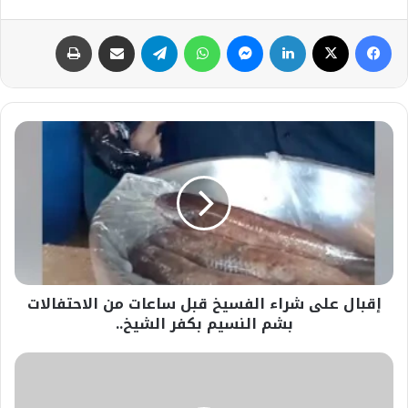
فيسبوك
‫X
لينكدإن
ماسنجر
واتساب
تيلقرام
مشاركة عبر البريد
طباعة
إقبال
على
شراء
الفسيخ
قبل
ساعات
من
الاحتفالات
بشم
إقبال على شراء الفسيخ قبل ساعات من الاحتفالات
النسيم
بكفر
بشم النسيم بكفر الشيخ..
الشيخ..
الكينج
محمد
منير