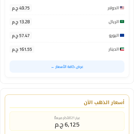
49.75 ج.م
الدولار
13.28 ج.م
الريال
57.47 ج.م
اليورو
161.55 ج.م
الدينار
عرض كافة الأسعار ←
أسعار الذهب الآن
عيار 21 (الأكثر مبيعاً)
6,125 ج.م