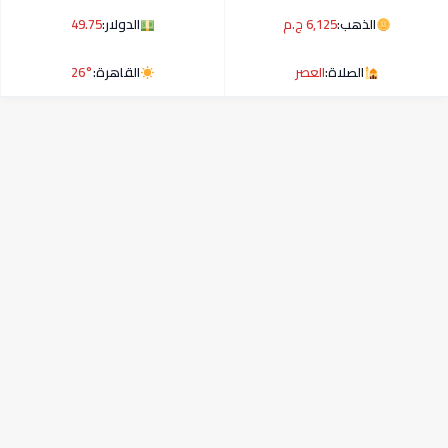
الذهب:
6,125 ج.م
الدولار:
49.75
الصلاة:
العصر
القاهرة:
26°