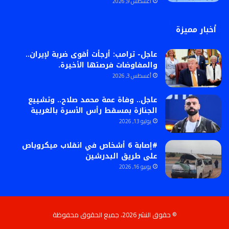
أغسطس 9, 2026
أخبار مميزة
عاجل- ترامب: أرجأت أقوى ضربة لإيران..
والمفاوضات فرصتها الأخيرة.
أغسطس 3, 2026
عاجل.. وفاة عمة محمد صلاح.. وتشييع
الجنازة بمسقط رأس الأسرة بالغربية
يوليو 13, 2026
#إصابة 6 أشخاص في انقلاب ميكروباص
على طريق البدرشين
يونيو 16, 2026
© حقوق النشر 2026، جميع الحقوق محفوظة