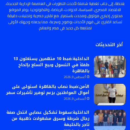
بلحظة، إلى جانب تغطية شاملة لأحدث التطورات في العاصمة الإدارية الجديدة،
الاقتصاد المصري، السياسة، الحوادث، الرياضة، والتكنولوجيا. يوفر الموقع
محتوى إخباري موثوق ومحدث باستمرار، مع تقارير حصرية وتحليلات دقيقة
تساعد القارئ على فهم الأحداث بوضوح وسرعة، مما يجعله وجهتك الأولى
لمتابعة كل جديد في مصر والعالم.
أخر التحديثات
الداخلية:ضبط 10 متهمين يستغلون 13
طفلاً في التسول وبيع السلع بإلحاح
بالقاهرة
أغسطس 9, 2026
الأمن:ضبط نصاب بالقاهرة استولى على
أموال المواطنين بزعم توفير تأشيرات سفر
أغسطس 9, 2026
الداخلية:سقوط تشكيل عصابي انتحل صفة
رجال شرطة وسرق مشغولات ذهبية من
تاجر بالخليفة