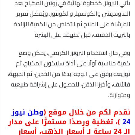
يأتي البرونزر كخطوة نهائية في روتين المكياج بعد
الفاونديشن والكونسيلر والكونتور، ويُفضل تمرير
الفرشاة على المنتج ثم التخلص من الكمية الزائدة
بالتربيت الخفيف، قبل تطبيقه على البشرة.
وفي حال استخدام البرونزر الكريمي، يمكن وضع
كمية مناسبة أولًا على أداة سليكون المكياج، ثم
توزيعه برفق على الوجه، بدءًا من الخدين، ثم الجبهة،
فالأنف، وأخيرًا الذقن، للحصول على إشراقة طبيعية
ومتوازنة.
نقدم لكم من خلال موقع (
وطن نيوز
24
)، تغطية ورصدًا مستمرًّا على مدار
الـ 24 ساعة لـ أسعار الذهب، أسعار