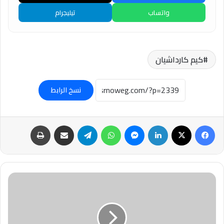
واتساب
تيليجرام
كيم كارداشيان
نسخ الرابط
فيسبوك
‫X
لينكدإن
ماسنجر
واتساب
تيلقرام
مشاركة عبر البريد
طباعة
لبنان
يؤكد
مشاركته
في
محادثات