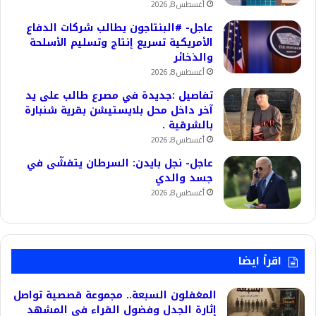
أغسطس 8, 2026
عاجل- #البنتاجون يطالب شركات الدفاع
الأمريكية تسريع إنتاج وتسليم الأسلحة
والذخائر
أغسطس 8, 2026
تفاصيل :جديدة في مصرع طالب على يد
آخر داخل محل بلايستيشن بقرية شنبارة
بالشرقية .
أغسطس 8, 2026
عاجل- نجل بايدن: السرطان يتفشّى في
جسد والدي
أغسطس 8, 2026
اقرأ ايضا
المغفلون السبعة.. مجموعة قصصية تواصل
إثارة الجدل وفضول القراء في المشهد