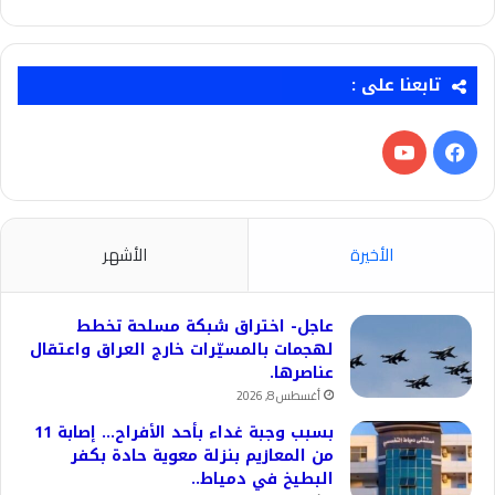
تابعنا على :
فيسبوك
‫YouTube
الأخيرة
الأشهر
عاجل- اختراق شبكة مسلحة تخطط
لهجمات بالمسيّرات خارج العراق واعتقال
عناصرها.
أغسطس 8, 2026
بسبب وجبة غداء بأحد الأفراح… إصابة 11
من المعازيم بنزلة معوية حادة بكفر
البطيخ في دمياط..