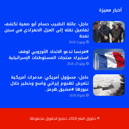
أخبار مميزة
عاجل- عائلة الطبيب حسام أبو صفية تكشف
تفاصيل نقله إلى العزل الانفرادي في سجن
نفحة
يونيو 5, 2026
#فرنسا تدعو الاتحاد الأوروبي لوقف
استيراد منتجات المستوطنات الإسرائيلية
يوليو 20, 2026
عاجل- مسؤول أمريكي: مدمرات أمريكية
تتعرض لهجوم إيراني واسع وخطير خلال
عبورها #مضيق_هرمز..
مايو 8, 2026
© حقوق النشر 2026، جميع الحقوق محفوظة