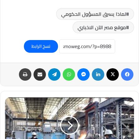
لماذا يسرق المسؤول الحكومي
موقع مصر الآن الاخباري
نسخ الرابط
فيسبوك
‫X
لينكدإن
ماسنجر
واتساب
تيلقرام
مشاركة عبر البريد
طباعة
في
ذكرى
30
يونيو..وزارة
الإنتاج
الحربي..