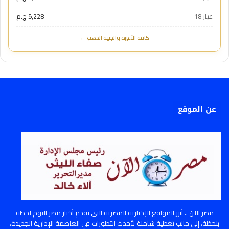
عيار 18
5,228 ج.م
كافة الأعيرة والجنيه الذهب ←
عن الموقع
مصر الان .. أبرز المواقع الإخبارية المصرية التي تقدم أخبار مصر اليوم لحظة
بلحظة، إلى جانب تغطية شاملة لأحدث التطورات في العاصمة الإدارية الجديدة،