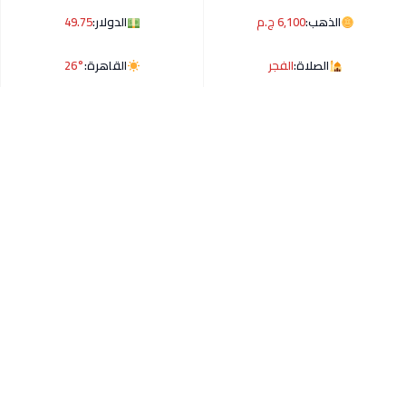
الذهب:
6,100 ج.م
الدولار:
49.75
الصلاة:
الفجر
القاهرة:
26°