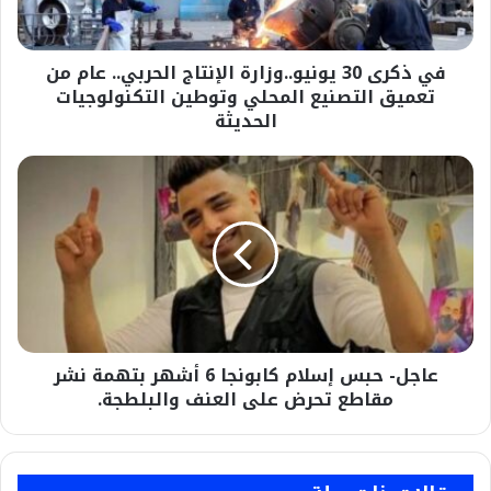
عام
من
تعميق
في ذكرى 30 يونيو..وزارة الإنتاج الحربي.. عام من
التصنيع
المحلي
تعميق التصنيع المحلي وتوطين التكنولوجيات
وتوطين
الحديثة
التكنولوجيات
الحديثة
عاجل-
حبس
إسلام
كابونجا
6
أشهر
بتهمة
نشر
مقاطع
عاجل- حبس إسلام كابونجا 6 أشهر بتهمة نشر
تحرض
على
مقاطع تحرض على العنف والبلطجة.
العنف
والبلطجة.