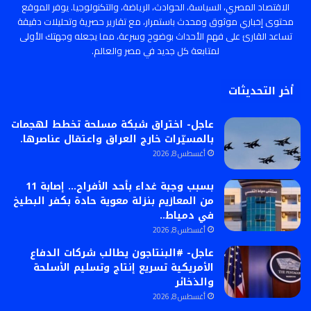
الاقتصاد المصري، السياسة، الحوادث، الرياضة، والتكنولوجيا. يوفر الموقع
محتوى إخباري موثوق ومحدث باستمرار، مع تقارير حصرية وتحليلات دقيقة
تساعد القارئ على فهم الأحداث بوضوح وسرعة، مما يجعله وجهتك الأولى
لمتابعة كل جديد في مصر والعالم.
أخر التحديثات
عاجل- اختراق شبكة مسلحة تخطط لهجمات
بالمسيّرات خارج العراق واعتقال عناصرها.
أغسطس 8, 2026
بسبب وجبة غداء بأحد الأفراح… إصابة 11
من المعازيم بنزلة معوية حادة بكفر البطيخ
في دمياط..
أغسطس 8, 2026
عاجل- #البنتاجون يطالب شركات الدفاع
الأمريكية تسريع إنتاج وتسليم الأسلحة
والذخائر
أغسطس 8, 2026