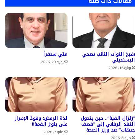
مقالات ذات صلة
شيخ النواب النائب نصحي
متي سنقرأ
البسنديلي
يوليو 29, 2026
يوليو 16, 2026
“زلزال القبة”.. حين يتحول
لذة الرفض: وقودُ الإصرار
النقد الرقابي إلى “قصف
على بلوغ القمة!!
جبهات” ضد وزير الصحة
مايو 7, 2026
مايو 8, 2026