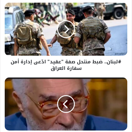
#لبنان..
ضبط
منتحل
صفة
"عقيد"
ادّعى
إدارة
أمن
سفارة
#لبنان.. ضبط منتحل صفة "عقيد" ادّعى إدارة أمن
العراق
سفارة العراق
عاجل-
وفاة
الفنان
عبد
الرحمن
أبو
زهرة
عن
عمر