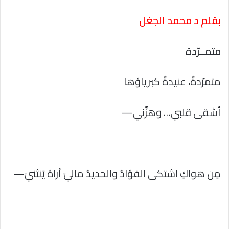
بقلم د محمد الجغل
متمــرّدة
متمرّدةٌ، عنيدةٌ كبرياؤها
أشقى قلبي… وهزَّني—
مِن هواكِ اشتكى الفؤادُ والحديدُ ماليٓ أراهُ يَنثنيٓ—