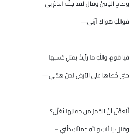
وصاحَ الوتينُ وقال لقد جَفََ الدَمُ بي
فَواللهِ هواكِ أزْنَى—
فيا قومِ، واللهِ ما رأيتُ بمثلِ حُسنِها
حتى خُطاها على الأرضِ لحنٌ هدّني—
أَيُعقَلُ أنَّ القمرَ من جمالِها تَغزَّل؟
وقال: يا أنتِ واللهِ جمالُكِ ذلَّني –