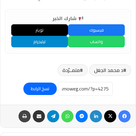
شارك الخبر
فيسبوك
تويتر
واتساب
تيليجرام
د محمد الجغل
متمــرّدة
نسخ الرابط
فيسبوك
‫X
لينكدإن
ماسنجر
واتساب
تيلقرام
مشاركة عبر البريد
طباعة