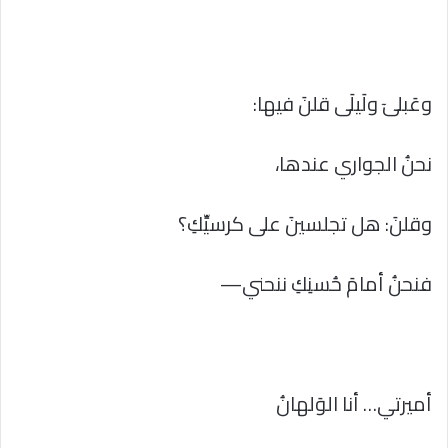
وعَبلىٓ ولَيلَى قلنَ فيها:
نحنُ الجواري عندها،
وقلنَ: هل تجلسينَ على كرسيِّكِ؟
فنحنُ أمامَ حُسنِكِ ننحني—
أميرتي… أنا الوَلهانُ