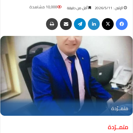
10,000 مشاهدة
الإثنين : 2026/5/11
أقل من دقيقة
فيسبوك
‫X
لينكدإن
تيلقرام
مشاركة عبر البريد
طباعة
متمــرّدة