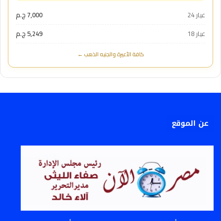
عيار 24
7,000 ج.م
عيار 18
5,249 ج.م
كافة الأعيرة والجنيه الذهب ←
عن الموقع