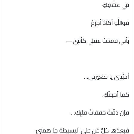
في عشقِكِ،
فواللهِ أكادُ أجزِمُ
بأني فقدتُ عقلي كأنني—
أحبِّيني يا صغيرتي…
كما أحببتُكِ،
فإن دقّتّ خفقاتُ قلبِكِ…
فبعدَها كلُّ مَن على البسيطةِ ما همنيٓ