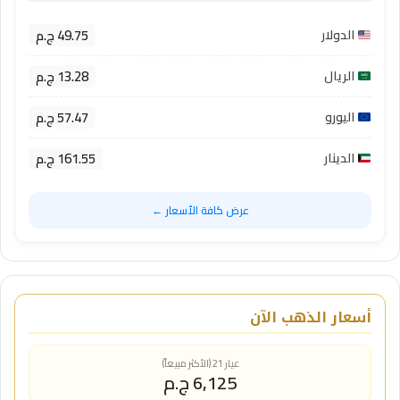
49.75 ج.م
الدولار
13.28 ج.م
الريال
57.47 ج.م
اليورو
161.55 ج.م
الدينار
عرض كافة الأسعار ←
أسعار الذهب الآن
عيار 21 (الأكثر مبيعاً)
6,125 ج.م