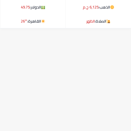
الذهب:
6,125 ج.م
الدولار:
49.75
الصلاة:
الظهر
القاهرة:
26°