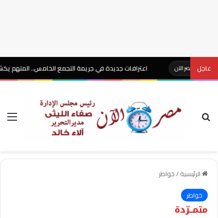
عاجل
اعترافات جديدة في جريمة التجمع الخامس.. المتهم يكشف تفاصيل 
صر الآن
بحث عن
الق
الرئيسية
/
خواطر
خواطر
متمــرّدة