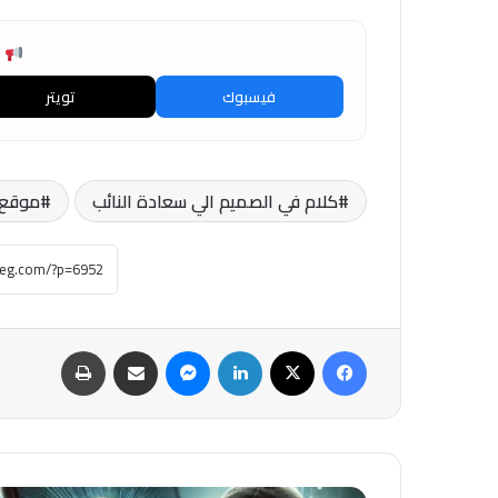
ش
فيسبوك
تويتر
كلام في الصميم الي سعادة النائب
موقع م
فيسبوك
‫X
لينكدإن
ماسنجر
مشاركة عبر البريد
طباعة
#واتساب:تتهم