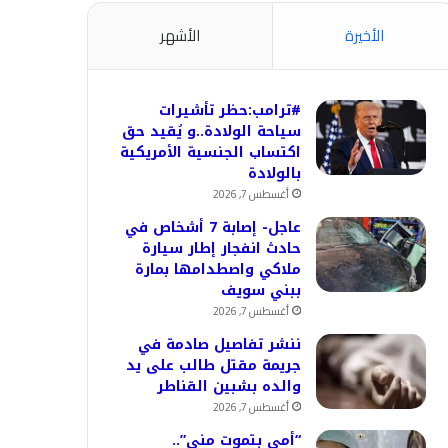
الأخيرة
الأشهر
#ترامب:حظر تأشيرات
سياحة الولادة..و يُقيد حق
اكتساب الجنسية الأمريكية
بالولادة
أغسطس 7, 2026
عاجل- إصابة 7 أشخاص في
حادث انفجار إطار سيارة
ملاكي واصطدامها بمارة
ببني سويف
أغسطس 7, 2026
ننشر تفاصيل صادمة في
جريمة مقتل طالب على يد
والده بشبين القناطر
أغسطس 7, 2026
“أمي بتموت مني”..