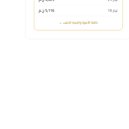
عيار 18
5,116 ج.م
كافة الأعيرة والجنيه الذهب ←