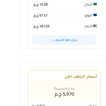
13.28 ج.م
الريال
57.47 ج.م
اليورو
161.55 ج.م
الدينار
عرض كافة الأسعار ←
أسعار الذهب الآن
عيار 21 (الأكثر مبيعاً)
5,970 ج.م
عيار 24
6,823 ج.م