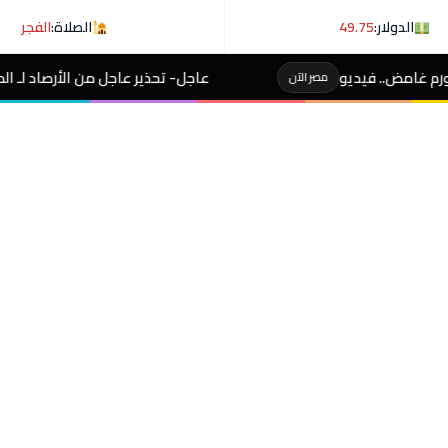
الدولار:
49.75
الصلاة:
الفجر
عاجل- تحذير عاجل من الأرصاد لـ المصطافين على شوطئ 8 مدن