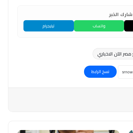
ارك الخبر
واتساب
تيليجرام
صر الآن الاخباري
نسخ الرابط
عاجل-