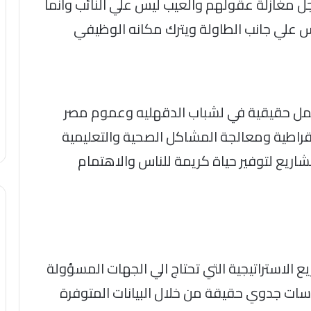
ل مغازلة عقولهم والعيب ليس علي النائب وانما
 علي جانب الطاولة ويترك مكانه الوظيفي
عمل حقيقية في لشباب الدقهليه وعموم مصر
روقراطية ومعالجة المشاكل الصحية والتعليمية
اريع لتوفير حياة كريمة للناس والاهتمام
 الاستراتيجية التي تحتاج الي الجهات المسؤولة
راسات جدوي حقيقة من خلال البيانات المتوفرة