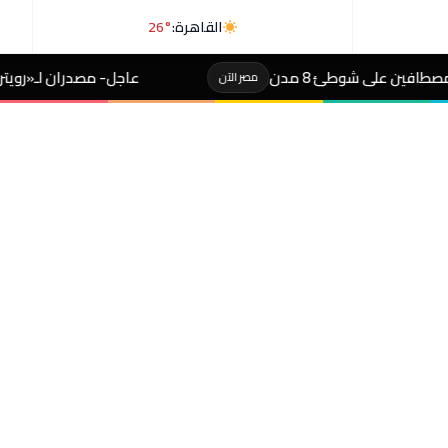
القاهرة:
26°
عاجل- مصدران لـ«رويترز»: السعودية وباكستان وتر
مصر الآن