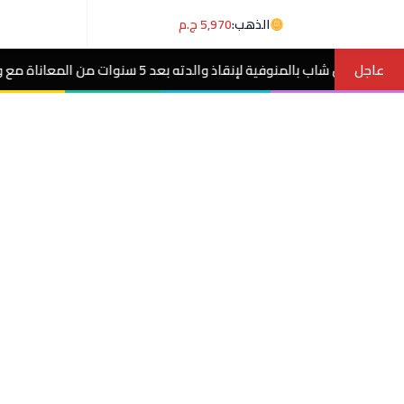
الذهب:
5,970 ج.م
عاجل
لمعاناة مع ورم غامض.. فيديو
مصر الآن